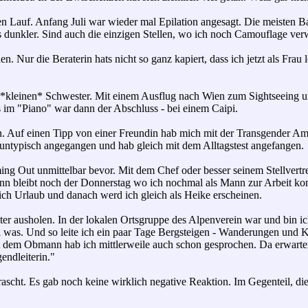
n Lauf. Anfang Juli war wieder mal Epilation angesagt. Die meisten Bar
s dunkler. Sind auch die einzigen Stellen, wo ich noch Camouflage ve
n. Nur die Beraterin hats nicht so ganz kapiert, dass ich jetzt als Frau
 *kleinen* Schwester. Mit einem Ausflug nach Wien zum Sightseeing u
s im "Piano" war dann der Abschluss - bei einem Caipi.
en. Auf einen Tipp von einer Freundin hab mich mit der Transgender 
 untypisch angegangen und hab gleich mit dem Alltagstest angefangen.
ng Out unmittelbar bevor. Mit dem Chef oder besser seinem Stellvertre
n bleibt noch der Donnerstag wo ich nochmal als Mann zur Arbeit kom
ch Urlaub und danach werd ich gleich als Heike erscheinen.
er ausholen. In der lokalen Ortsgruppe des Alpenverein war und bin i
 was. Und so leite ich ein paar Tage Bergsteigen - Wanderungen und Kl
t dem Obmann hab ich mittlerweile auch schon gesprochen. Da erwarte
endleiterin."
rrascht. Es gab noch keine wirklich negative Reaktion. Im Gegenteil, 