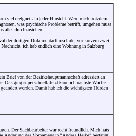
orm viel ereignet - in jeder Hinsicht. Werd mich trotzdem
diagnosen, was psychische Probleme betrifft, umgehen muss
s alles durchzustehen.
al der dortigen Dokumentarfilmschule, vor kurzem zwei
e Nachricht, ich hab endlich eine Wohnung in Salzburg
ein Brief von der Bezirkshauptmannschaft adressiert an
 Das ging superschnell. Jetzt kann ich nächste Woche
 geändert werden. Damit hab ich die wichtigsten Hürden
gen. Der Sachbearbeiter war recht freundlich. Mich hats
 die Änderung des Vornamens in "Andrea Heike" bestätigt.