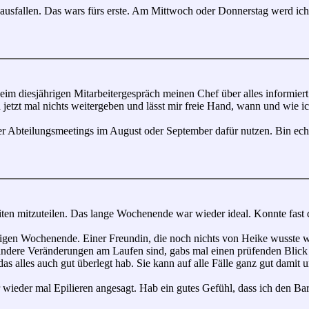
 ausfallen. Das wars fürs erste. Am Mittwoch oder Donnerstag werd ic
im diesjährigen Mitarbeitergespräch meinen Chef über alles informiert
 jetzt mal nichts weitergeben und lässt mir freie Hand, wann und wie ic
rer Abteilungsmeetings im August oder September dafür nutzen. Bin echt
ten mitzuteilen. Das lange Wochenende war wieder ideal. Konnte fast di
erigen Wochenende. Einer Freundin, die noch nichts von Heike wusste 
r andere Veränderungen am Laufen sind, gabs mal einen prüfenden Blick
as alles auch gut überlegt hab. Sie kann auf alle Fälle ganz gut damit
eder mal Epilieren angesagt. Hab ein gutes Gefühl, dass ich den Bart 