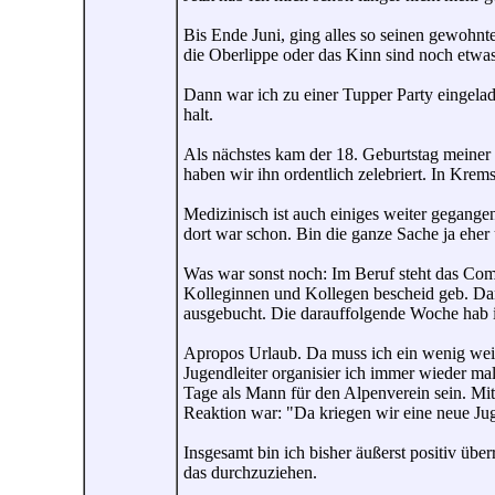
Bis Ende Juni, ging alles so seinen gewohnte
die Oberlippe oder das Kinn sind noch etwa
Dann war ich zu einer Tupper Party eingelade
halt.
Als nächstes kam der 18. Geburtstag meiner
haben wir ihn ordentlich zelebriert. In Krem
Medizinisch ist auch einiges weiter gegang
dort war schon. Bin die ganze Sache ja eher
Was war sonst noch: Im Beruf steht das Comi
Kolleginnen und Kollegen bescheid geb. Dan
ausgebucht. Die darauffolgende Woche hab i
Apropos Urlaub. Da muss ich ein wenig weit
Jugendleiter organisier ich immer wieder mal
Tage als Mann für den Alpenverein sein. Mi
Reaktion war: "Da kriegen wir eine neue Jug
Insgesamt bin ich bisher äußerst positiv übe
das durchzuziehen.