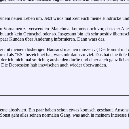
meinem neuen Leben um. Jetzt wirds mal Zeit euch meine Eindrücke und
en Vornamen zu verwenden. Manchmal kommts noch vor, dass der Alte "r
bt auch kein Getuschel oder so. Insgesamt bin ich sehr positiv überrasc
n paar Kunden über Änderung informieren. Dann wars das.
ider mit meinem bisherigen Hausarzt machen müssen :-( Der kommt mit d
mal als "ES" bezeichnet hat, wars mir dann zu viel. Das hat eine tiefe 
 der ich mich mal so richtig ausheulen durfte und einer auch ganz liebe
ht. Die Depression hab inzwischen auch wieder überwunden.
eute absolviert. Ein paar haben schon etwas komisch geschaut. Ansonst 
 Sonst geht alles seinen normalen Gang, was auch in meinem Interesse i