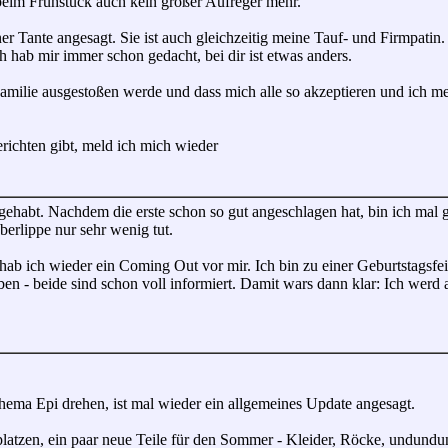
eim Frühstück auch kein großer Aufreger mehr.
 Tante angesagt. Sie ist auch gleichzeitig meine Tauf- und Firmpatin.
 hab mir immer schon gedacht, bei dir ist etwas anders.
r Familie ausgestoßen werde und dass mich alle so akzeptieren und ich
richten gibt, meld ich mich wieder
ehabt. Nachdem die erste schon so gut angeschlagen hat, bin ich mal g
Oberlippe nur sehr wenig tut.
b ich wieder ein Coming Out vor mir. Ich bin zu einer Geburtstagsfei
en - beide sind schon voll informiert. Damit wars dann klar: Ich werd 
hema Epi drehen, ist mal wieder ein allgemeines Update angesagt.
platzen, ein paar neue Teile für den Sommer - Kleider, Röcke, undundu