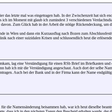
ier das letzte mal was eingetragen hab. In der Zwischenzeit hat sich en
dass ich im Moment mit glaub ich zumindest 3 verschiedenen Verdachts
" davon. Zum Glück hab in der Arbeit die nötige Rückendeckung, um da
e in Wien und dann ein Kurzausflug nach Bozen zum Abschlussfestiv
inik nach einer suizidalen Krisen und schlussendlich heut die erlösend
eimkam, lag eine Verständigung für einen RSb Brief im Briefkasten und 
hab ich mir die Verständigung angeschaut. Auch dort der selbe Name.
ntragen. Auch bei der Bank und in der Firma kann der Name endgültig
 für die Namensänderung beisammen hab, war ich heut dieselbe beantra
gte, dass ich in den nächsten Tagen den Bescheid erhalten werde, der