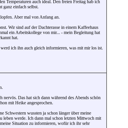
n Temperaturen auch ideal. Den freien Freitag hab ich
t ganz einfach selbst.
klopfen. Aber mal von Anfang an.
onst. Wir sind auf der Dachterasse in einem Kaffeehaus
mal ein Arbeitskollege von mir... - mein Begleitung hat
rkannt hat.
werd ich ihn auch gleich informieren, was mit mir los ist.
n.
ch nervös. Das hat sich dann während des Abends schön
chon mit Heike angesprochen.
ine Schwestern wussten ja schon länger über meine
Frau leben werde. Ich dann mal schon letzten Mittwoch mit
eine Situation zu informieren, wofür ich ihr sehr