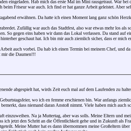
n eingeladen. Hab mich das erste Mal im Mini rausgetraut. War bei de
beim Friseur war auch. Ich find er hat ganze Arbeit geleistet. Aber seh
mstagabend erwähnen. Da hatte ich einen Moment lang ganz schön Herz
bredet. Zufällig war auch das Stadtfest, also war etwas mehr los als s
n. So gegen eins haben wir dann das Lokal verlassen. Da stand auf ein
 hinterher geschaut hat. Ich bin mir auch ziemlich sicher, dass er mich e
er Arbeit auch vorbei. Da hab ich einen Termin bei meinem Chef, und da 
kt mir die Daumen!!!
ende abgespielt hat, wirds Zeit euch mal auf dem Laufenden zu halte
eburtstagsfeier, wo ich en femme erschienen bin. War anfangs ziemli
nn bemerkt, dass niemand daran Anstoß nimmt. Viele haben mich auch s
ft einzuweihen. Na ja Muttertag, aber was solls. Meine Eltern und me
ss ich jetzt den Schritt an die Öffentlichkeit gehe und in Zukunft als 
tgeteilt. Meine Mutter hat es dann übernommen meine Großeltern über m