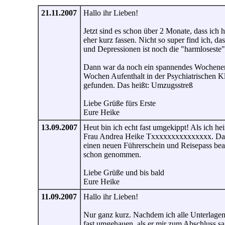
21.11.2007
Hallo ihr Lieben!
Jetzt sind es schon über 2 Monate, dass ich h
eher kurz fassen. Nicht so super find ich, 
und Depressionen ist noch die "harmloseste
Dann war da noch ein spannendes Wochenend
Wochen Aufenthalt in der Psychiatrischen Kl
gefunden. Das heißt: Umzugsstreß
Liebe Grüße fürs Erste
Eure Heike
13.09.2007
Heut bin ich echt fast umgekippt! Als ich h
Frau Andrea Heike Txxxxxxxxxxxxxxx. Dann 
einen neuen Führerschein und Reisepass bea
schon genommen.
Liebe Grüße und bis bald
Eure Heike
11.09.2007
Hallo ihr Lieben!
Nur ganz kurz. Nachdem ich alle Unterlagen
fast umgehauen, als er mir zum Abschluss sa