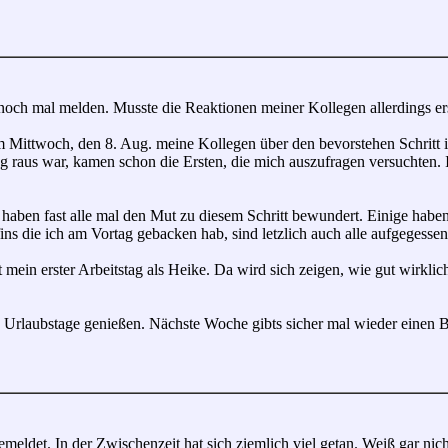
 noch mal melden. Musste die Reaktionen meiner Kollegen allerdings ers
 Mittwoch, den 8. Aug. meine Kollegen über den bevorstehen Schritt in
raus war, kamen schon die Ersten, die mich auszufragen versuchten. Ic
aben fast alle mal den Mut zu diesem Schritt bewundert. Einige haben
ins die ich am Vortag gebacken hab, sind letzlich auch alle aufgegesse
 mein erster Arbeitstag als Heike. Da wird sich zeigen, wie gut wirkli
en Urlaubstage genießen. Nächste Woche gibts sicher mal wieder einen B
emeldet. In der Zwischenzeit hat sich ziemlich viel getan. Weiß gar ni