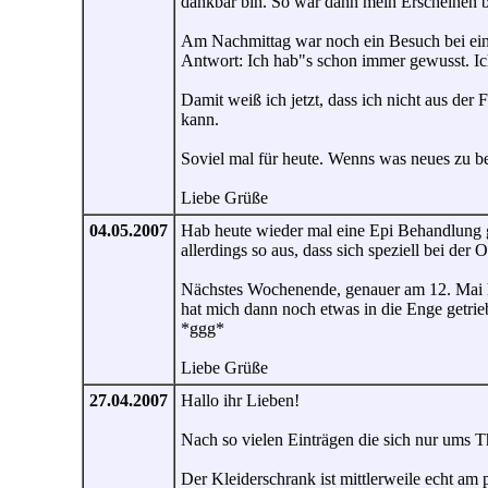
dankbar bin. So war dann mein Erscheinen b
Am Nachmittag war noch ein Besuch bei einer
Antwort: Ich hab"s schon immer gewusst. Ich
Damit weiß ich jetzt, dass ich nicht aus de
kann.
Soviel mal für heute. Wenns was neues zu be
Liebe Grüße
04.05.2007
Hab heute wieder mal eine Epi Behandlung g
allerdings so aus, dass sich speziell bei der 
Nächstes Wochenende, genauer am 12. Mai ha
hat mich dann noch etwas in die Enge getrieb
*ggg*
Liebe Grüße
27.04.2007
Hallo ihr Lieben!
Nach so vielen Einträgen die sich nur ums T
Der Kleiderschrank ist mittlerweile echt am 