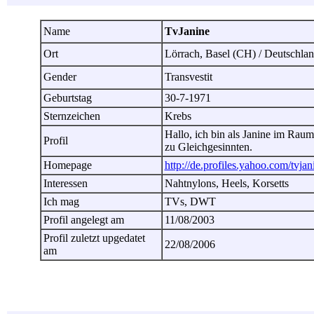
Name
TvJanine
Ort
Lörrach, Basel (CH) / Deutschl
Gender
Transvestit
Geburtstag
30-7-1971
Sternzeichen
Krebs
Hallo, ich bin als Janine im Rau
Profil
zu Gleichgesinnten.
Homepage
http://de.profiles.yahoo.com/tvjan
Interessen
Nahtnylons, Heels, Korsetts
Ich mag
TVs, DWT
Profil angelegt am
11/08/2003
Profil zuletzt upgedatet
22/08/2006
am