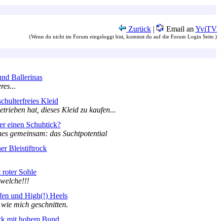
Zurück
|
Email an
YviTV
(Wenn du nicht im Forum eingeloggt bist, kommst du auf die Forum Login Seite.)
und Ballerinas
es...
schulterfreies Kleid
rieben hat, dieses Kleid zu kaufen...
er einen Schuhtick?
es gemeinsam: das Suchtpotential
er Bleistiftrock
 roter Sohle
 welche!!!
fen und High(!) Heels
 wie mich geschnitten.
ck mit hohem Bund