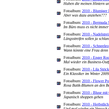
Haben die meinen Hintern und
Fotoalbum:
2010 - Blumiger
Aber was dazu anziehen???
Fotoalbum:
2010 - Bermuda 
Im Büro muss es nicht immer 
Fotoalbum:
2010 - Nadelstrei
Längsstreifen sollen ja schla
Fotoalbum:
2010 - Schneeleo
Wann könnte eine Frau denn b
Fotoalbum:
2010 - Enger Ro
Mal wieder ein Business-Outf
Fotoalbum:
2010 - Lila Stric
Ein Klassiker im Winter 200
Fotoalbum:
2010 - Flower P
Rosa Batik-Blumen an den Bei
Fotoalbum:
2010 - Bluse mit
Japanisch shoppen gehen
Fotoalbum:
2010 - Herbstlich 
Und mal wieder ein Versuch 