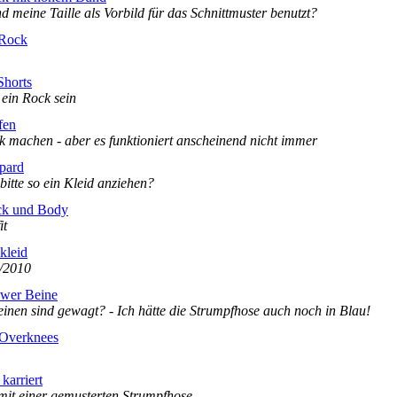
 meine Taille als Vorbild für das Schnittmuster benutzt?
 Rock
Shorts
ein Rock sein
fen
nk machen - aber es funktioniert anscheinend nicht immer
pard
itte so ein Kleid anziehen?
ck und Body
it
kkleid
9/2010
ower Beine
nen sind gewagt? - Ich hätte die Strumpfhose auch noch in Blau!
 Overknees
karriert
mit einer gemusterten Strumpfhose