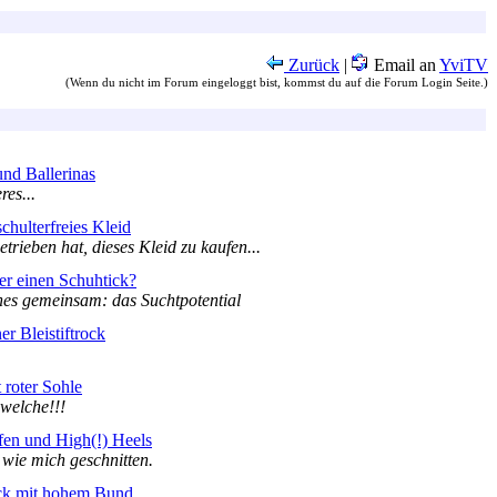
Zurück
|
Email an
YviTV
(Wenn du nicht im Forum eingeloggt bist, kommst du auf die Forum Login Seite.)
und Ballerinas
es...
schulterfreies Kleid
rieben hat, dieses Kleid zu kaufen...
er einen Schuhtick?
es gemeinsam: das Suchtpotential
er Bleistiftrock
 roter Sohle
 welche!!!
fen und High(!) Heels
 wie mich geschnitten.
ck mit hohem Bund