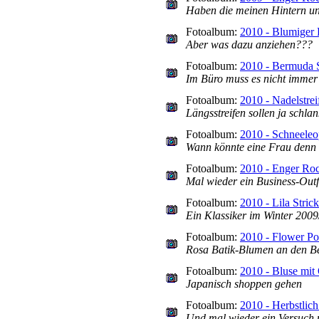
Haben die meinen Hintern und
Fotoalbum:
2010 - Blumiger
Aber was dazu anziehen???
Fotoalbum:
2010 - Bermuda 
Im Büro muss es nicht immer 
Fotoalbum:
2010 - Nadelstrei
Längsstreifen sollen ja schla
Fotoalbum:
2010 - Schneeleo
Wann könnte eine Frau denn b
Fotoalbum:
2010 - Enger Ro
Mal wieder ein Business-Outf
Fotoalbum:
2010 - Lila Stric
Ein Klassiker im Winter 200
Fotoalbum:
2010 - Flower P
Rosa Batik-Blumen an den Bei
Fotoalbum:
2010 - Bluse mit
Japanisch shoppen gehen
Fotoalbum:
2010 - Herbstlich 
Und mal wieder ein Versuch 