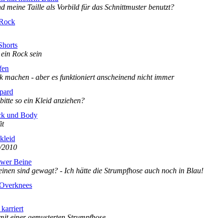
 meine Taille als Vorbild für das Schnittmuster benutzt?
 Rock
Shorts
ein Rock sein
fen
nk machen - aber es funktioniert anscheinend nicht immer
pard
itte so ein Kleid anziehen?
ck und Body
it
kkleid
9/2010
ower Beine
nen sind gewagt? - Ich hätte die Strumpfhose auch noch in Blau!
 Overknees
karriert
mit einer gemusterten Strumpfhose