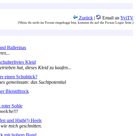
Zurück
|
Email an
YviTV
(Wenn du nicht im Forum eingeloggt bist, kommst du auf die Forum Login Seite.)
und Ballerinas
es...
schulterfreies Kleid
rieben hat, dieses Kleid zu kaufen...
er einen Schuhtick?
es gemeinsam: das Suchtpotential
er Bleistiftrock
 roter Sohle
 welche!!!
fen und High(!) Heels
 wie mich geschnitten.
ck mit hohem Bund