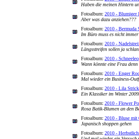
Haben die meinen Hintern und
Fotoalbum:
2010 - Blumiger
Aber was dazu anziehen???
Fotoalbum:
2010 - Bermuda 
Im Büro muss es nicht immer 
Fotoalbum:
2010 - Nadelstrei
Längsstreifen sollen ja schla
Fotoalbum:
2010 - Schneeleo
Wann könnte eine Frau denn b
Fotoalbum:
2010 - Enger Ro
Mal wieder ein Business-Outf
Fotoalbum:
2010 - Lila Stric
Ein Klassiker im Winter 200
Fotoalbum:
2010 - Flower P
Rosa Batik-Blumen an den Bei
Fotoalbum:
2010 - Bluse mit
Japanisch shoppen gehen
Fotoalbum:
2010 - Herbstlich 
Und mal wieder ein Versuch 