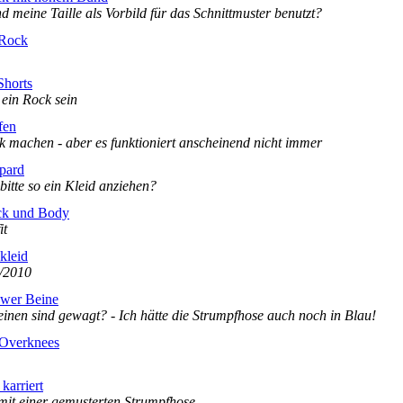
 meine Taille als Vorbild für das Schnittmuster benutzt?
 Rock
Shorts
ein Rock sein
fen
nk machen - aber es funktioniert anscheinend nicht immer
pard
itte so ein Kleid anziehen?
ck und Body
it
kkleid
9/2010
ower Beine
nen sind gewagt? - Ich hätte die Strumpfhose auch noch in Blau!
 Overknees
karriert
mit einer gemusterten Strumpfhose