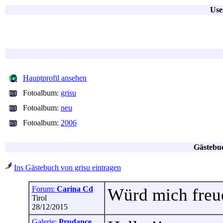
Use
Hauptprofil ansehen
Fotoalbum:
grisu
Fotoalbum:
neu
Fotoalbum:
2006
Gästebuc
Ins Gästebuch von grisu eintragen
Forum:
Carina Cd
Würd mich freue
Tirol
28/12/2015
Galerie:
Prudance