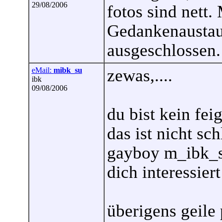
29/08/2006
fotos sind nett.
Gedankenaustaus
ausgeschlossen.
eMail:
mibk_su
zewas,....
ibk
09/08/2006
du bist kein fei
das ist nicht sch
gayboy m_ibk_su
dich interessiert
überigens geile p