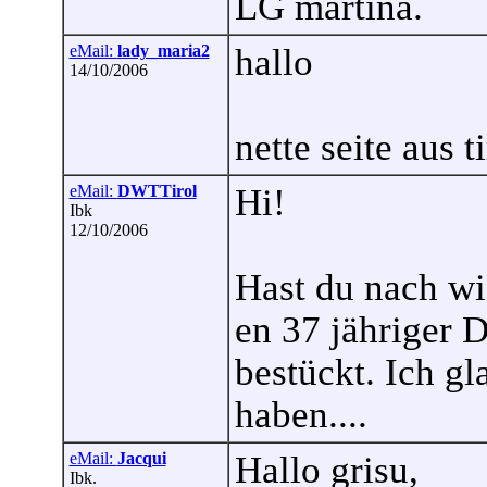
LG martina.
eMail:
lady_maria2
hallo
14/10/2006
nette seite aus 
eMail:
DWTTirol
Hi!
Ibk
12/10/2006
Hast du nach wi
en 37 jähriger D
bestückt. Ich gl
haben....
eMail:
Jacqui
Hallo grisu,
Ibk.