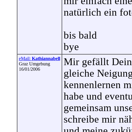
mir einfach ein
natürlich ein fot
bis bald
bye
eMail:
Kathiannabell
Mir gefällt Dein
Graz Umgebung
16/01/2006
gleiche Neigun
kennenlernen mi
habe und eventu
gemeinsam unser
schreibe mir näh
und meine zukün