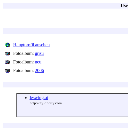
Use
Hauptprofil ansehen
Fotoalbum:
grisu
Fotoalbum:
neu
Fotoalbum:
2006
leswing.at
http://nyloncity.com