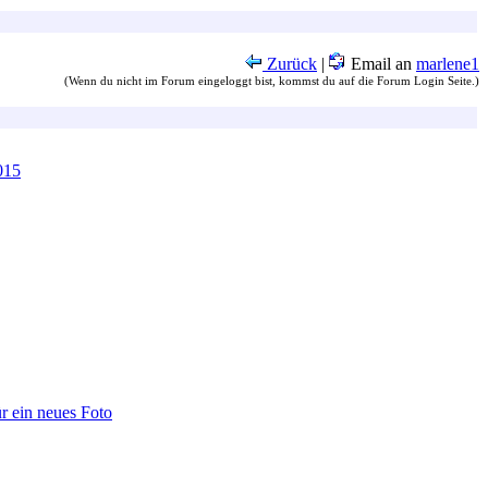
Zurück
|
Email an
marlene1
(Wenn du nicht im Forum eingeloggt bist, kommst du auf die Forum Login Seite.)
015
ür ein neues Foto