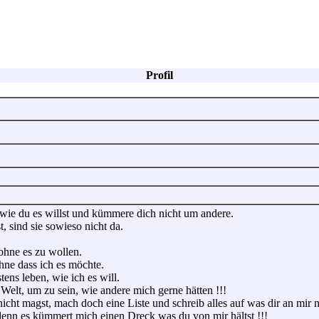
Profil
wie du es willst und kümmere dich nicht um andere.
, sind sie sowieso nicht da.
ohne es zu wollen.
hne dass ich es möchte.
ens leben, wie ich es will.
r Welt, um zu sein, wie andere mich gerne hätten !!!
ht magst, mach doch eine Liste und schreib alles auf was dir an mir nic
denn es kümmert mich einen Dreck was du von mir hältst !!!