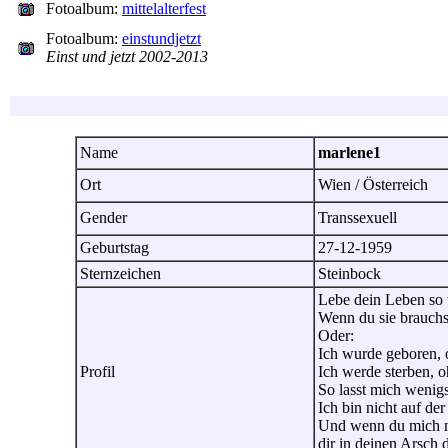
Fotoalbum:
mittelalterfest
Fotoalbum:
einstundjetzt
Einst und jetzt 2002-2013
Name
marlene1
Ort
Wien / Österreich
Gender
Transsexuell
Geburtstag
27-12-1959
Sternzeichen
Steinbock
Lebe dein Leben so 
Wenn du sie brauchst
Oder:
Ich wurde geboren, 
Profil
Ich werde sterben, o
So lasst mich wenigst
Ich bin nicht auf de
Und wenn du mich nic
dir in deinen Arsch 