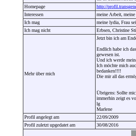
Homepage
http://profil.transge
Interessen
meine Arbeit, meine F
Ich mag
meine lydia, Frau s
Ich mag nicht
Erbsen, Christine S
Jetzt bin ich am End
Endlich habe ich da
gewesen ist.
Und ich werde meine
Ich möchte mich auc
bedanken!!!!
Mehr über mich
Die mir all das ermö
Übrigens: Sollte mic
immerhin zeigt es vo
lg
Marlene
Profil angelegt am
22/09/2009
Profil zuletzt upgedatet am
30/08/2016