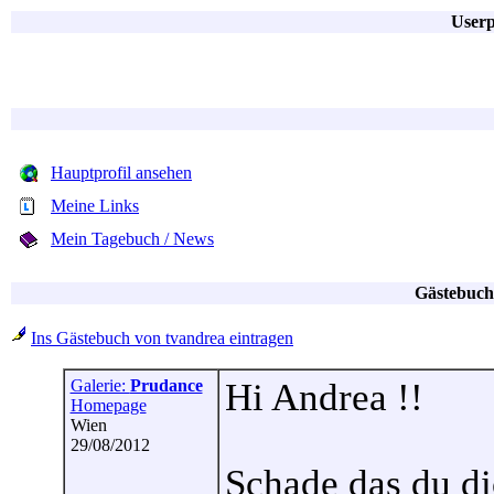
Userp
Hauptprofil ansehen
Meine Links
Mein Tagebuch / News
Gästebuch
Ins Gästebuch von tvandrea eintragen
Galerie:
Prudance
Hi Andrea !!
Homepage
Wien
29/08/2012
Schade das du di