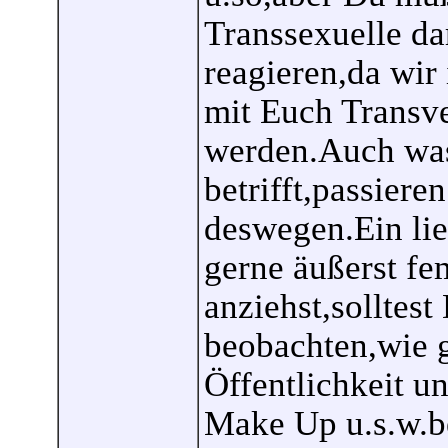
Transsexuelle da
reagieren,da wir 
mit Euch Transve
werden.Auch was
betrifft,passier
deswegen.Ein li
gerne äußerst fe
anziehst,solltes
beobachten,wie g
Öffentlichkeit u
Make Up u.s.w.be