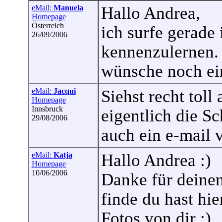
eMail:
Manuela
Hallo Andrea,
Homepage
Österreich
ich surfe gerade 
26/09/2006
kennenzulernen. 
wünsche noch ei
eMail:
Jacqui
Siehst recht toll
Homepage
Innsbruck
eigentlich die S
29/08/2006
auch ein e-mail v
eMail:
Katja
Hallo Andrea :)
Homepage
10/06/2006
Danke für deinen
finde du hast hi
Fotos von dir :)