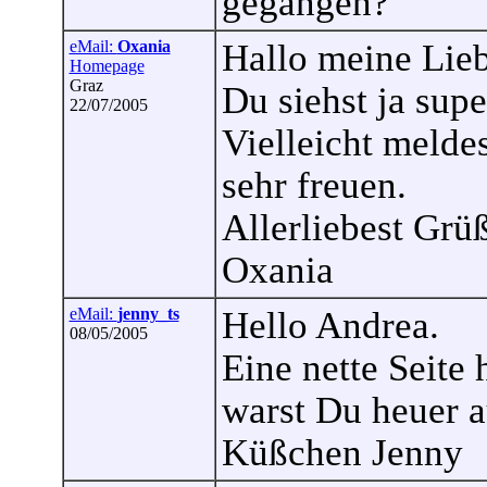
gegangen?
eMail:
Oxania
Hallo meine Lieb
Homepage
Graz
Du siehst ja supe
22/07/2005
Vielleicht melde
sehr freuen.
Allerliebest Grü
Oxania
eMail:
jenny_ts
Hello Andrea.
08/05/2005
Eine nette Seite
warst Du heuer a
Küßchen Jenny