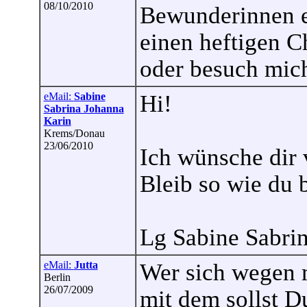
08/10/2010
Bewunderinnen e
einen heftigen C
oder besuch mich
eMail:
Sabine
Hi!
Sabrina Johanna
Karin
Krems/Donau
23/06/2010
Ich wünsche dir 
Bleib so wie du b
Lg Sabine Sabri
eMail:
Jutta
Wer sich wegen m
Berlin
26/07/2009
mit dem sollst D