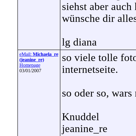
siehst aber auch 
wünsche dir alles
lg diana
eMail:
Michaela_re
so viele tolle fo
(jeanine_re)
Homepage
internetseite.
03/01/2007
so oder so, wars 
Knuddel
jeanine_re