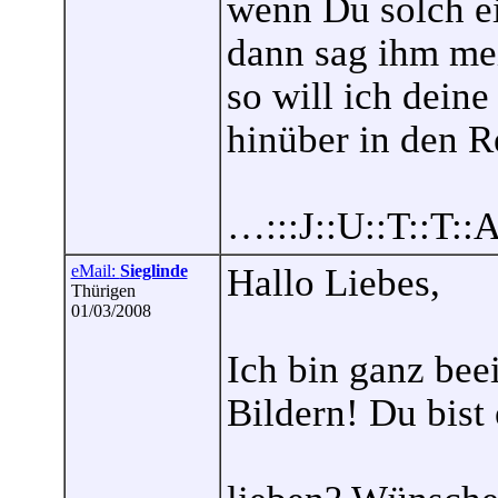
wenn Du solch ei
dann sag ihm me
so will ich deine
hinüber in den 
…:::J::U::T::T::
eMail:
Sieglinde
Hallo Liebes,
Thürigen
01/03/2008
Ich bin ganz be
Bildern! Du bist