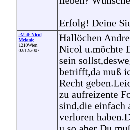
lieben? Wünsche 
Erfolg! Deine Si
eMail:
Nicol
Hallöchen Andrea
Melanie
1210Wien
Nicol u.möchte D
02/12/2007
sein sollst,desw
betrifft,da muß 
Recht geben.Leid
zu aufreizente F
sind,die einfach
verloren haben.Du
u.so,aber Du muß