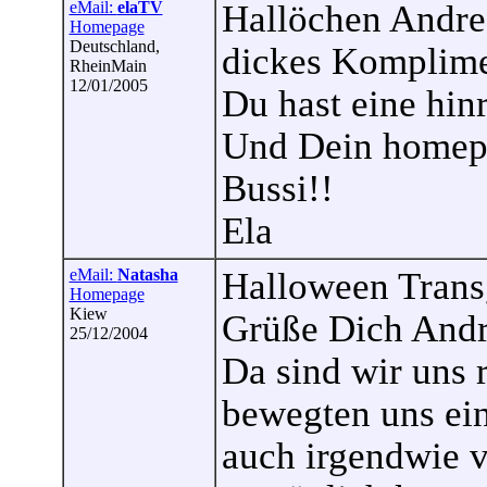
eMail:
elaTV
Hallöchen Andrea
Homepage
Deutschland,
dickes Komplime
RheinMain
12/01/2005
Du hast eine hin
Und Dein homepag
Bussi!!
Ela
eMail:
Natasha
Halloween Trans
Homepage
Kiew
Grüße Dich Andr
25/12/2004
Da sind wir uns 
bewegten uns ein
auch irgendwie 