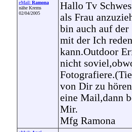
eMail:
Ramona
Hallo Tv Schwes
nähe Krems
02/04/2005
als Frau anzuzie
bin auch auf der
mit der Ich rede
kann.Outdoor Er
nicht soviel,obw
Fotografiere.(Ti
von Dir zu hören.
eine Mail,dann 
Mir.
Mfg Ramona