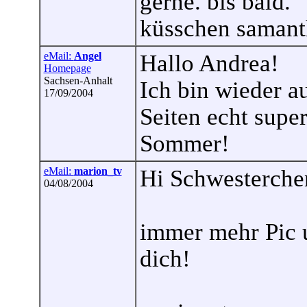
gerne. bis bald.
küsschen samant
eMail:
Angel
Hallo Andrea!
Homepage
Sachsen-Anhalt
Ich bin wieder a
17/09/2004
Seiten echt supe
Sommer!
eMail:
marion_tv
Hi Schwesterche
04/08/2004
immer mehr Pic 
dich!