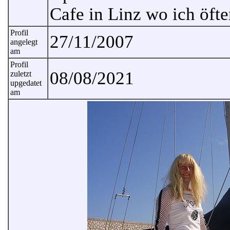
Cafe in Linz wo ich öfte
Profil
27/11/2007
angelegt
am
Profil
08/08/2021
zuletzt
upgedatet
am