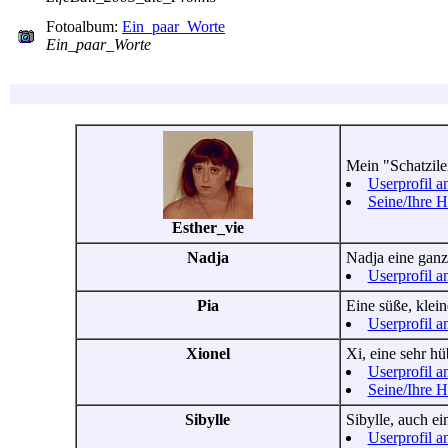
Fotoalbum:
Ein_paar_Worte
Ein_paar_Worte
Mein "Schatzilei
Userprofil a
Seine/Ihre 
Esther_vie
Nadja
Nadja eine ganz
Userprofil a
Pia
Eine süße, klei
Userprofil a
Xionel
Xi, eine sehr hü
Userprofil a
Seine/Ihre 
Sibylle
Sibylle, auch ei
Userprofil a