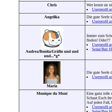
Chris
Wer kennt sie ni
Userprofil a
Angelika
Die gute Seele i
Userprofil a
Immer zum Scher
finden! Oder??
Userprofil a
Seine/Ihre 
Andrea/Bonita/Gräfin und und
und...*g*
Die gute Seele d
Userprofil a
Maria
Monique du Mont
Eine ganz tolle 
Schaut Euch ihr 
Auf jeden Fall,
Userprofil a
Seine/Ihre 