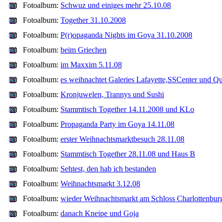
Fotoalbum:
Schwuz und einiges mehr 25.10.08
Fotoalbum:
Together 31.10.2008
Fotoalbum:
P(r)opaganda Nights im Goya 31.10.2008
Fotoalbum:
beim Griechen
Fotoalbum:
im Maxxim 5.11.08
Fotoalbum:
es weihnachtet Galeries Lafayette,SSCenter und Qu
Fotoalbum:
Kronjuwelen, Trannys und Sushi
Fotoalbum:
Stammtisch Together 14.11.2008 und KLo
Fotoalbum:
Propaganda Party im Goya 14.11.08
Fotoalbum:
erster Weihnachtsmarktbesuch 28.11.08
Fotoalbum:
Stammtisch Together 28.11.08 und Haus B
Fotoalbum:
Sehtest, den hab ich bestanden
Fotoalbum:
Weihnachtsmarkt 3.12.08
Fotoalbum:
wieder Weihnachtsmarkt am Schloss Charlottenbur
Fotoalbum:
danach Kneipe und Goja