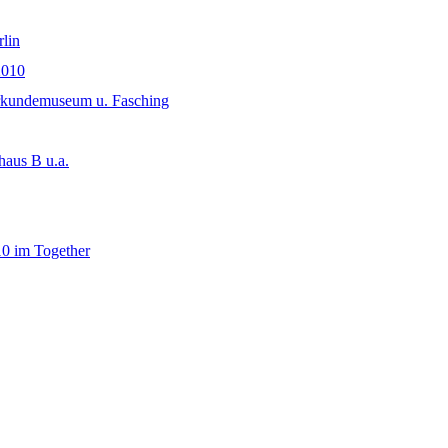
lin
2010
rkundemuseum u. Fasching
 haus B u.a.
10 im Together