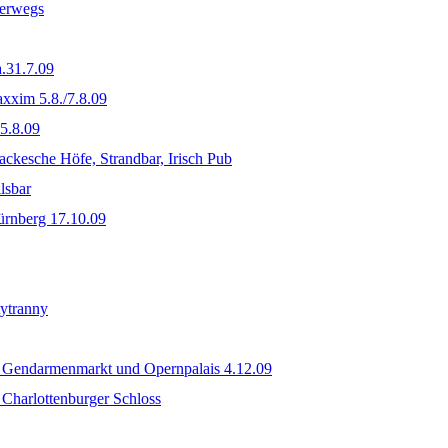
terwegs
.31.7.09
xxim 5.8./7.8.09
5.8.09
ackesche Höfe, Strandbar, Irisch Pub
lsbar
ürnberg 17.10.09
tytranny
 Gendarmenmarkt und Opernpalais 4.12.09
Charlottenburger Schloss