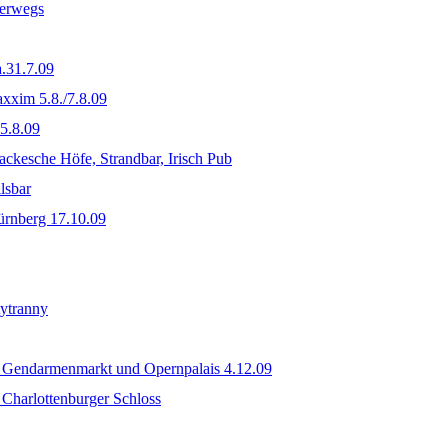
terwegs
.31.7.09
xxim 5.8./7.8.09
5.8.09
ackesche Höfe, Strandbar, Irisch Pub
lsbar
ürnberg 17.10.09
tytranny
 Gendarmenmarkt und Opernpalais 4.12.09
Charlottenburger Schloss