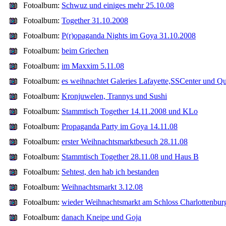
Fotoalbum:
Schwuz und einiges mehr 25.10.08
Fotoalbum:
Together 31.10.2008
Fotoalbum:
P(r)opaganda Nights im Goya 31.10.2008
Fotoalbum:
beim Griechen
Fotoalbum:
im Maxxim 5.11.08
Fotoalbum:
es weihnachtet Galeries Lafayette,SSCenter und Qu
Fotoalbum:
Kronjuwelen, Trannys und Sushi
Fotoalbum:
Stammtisch Together 14.11.2008 und KLo
Fotoalbum:
Propaganda Party im Goya 14.11.08
Fotoalbum:
erster Weihnachtsmarktbesuch 28.11.08
Fotoalbum:
Stammtisch Together 28.11.08 und Haus B
Fotoalbum:
Sehtest, den hab ich bestanden
Fotoalbum:
Weihnachtsmarkt 3.12.08
Fotoalbum:
wieder Weihnachtsmarkt am Schloss Charlottenbur
Fotoalbum:
danach Kneipe und Goja