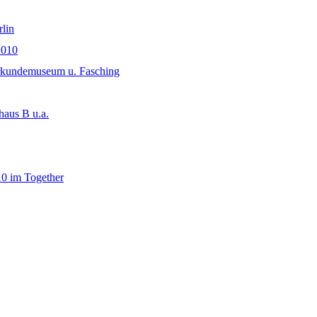
lin
2010
rkundemuseum u. Fasching
 haus B u.a.
10 im Together