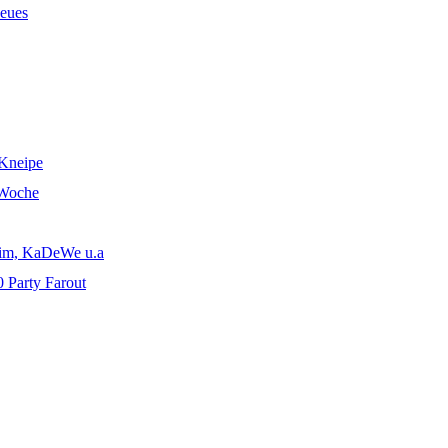
neues
 Kneipe
 Woche
im, KaDeWe u.a
 Party Farout