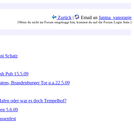
Zurück
|
Email an
Janina_vanoranje
(Wenn du nicht im Forum eingeloggt bist, kommst du auf die Forum Login Seite.)
ni Schatz
ish Pub 15.5.09
stens, Brandenburger Tor u.a.22.5.09
afen oder war es doch Tempelhof?
ben 5.6.09
assenfest