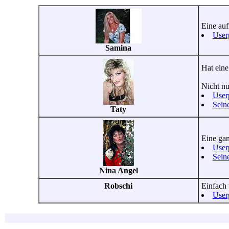
Eine auf
User
Samina
Hat eine
Nicht nu
User
Sein
Taty
Eine gan
User
Sein
Nina Angel
Robschi
Einfach 
User