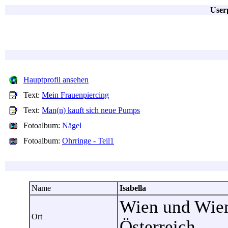
Userp
Hauptprofil ansehen
Text:
Mein Frauenpiercing
Text:
Man(n) kauft sich neue Pumps
Fotoalbum:
Nägel
Fotoalbum:
Ohrringe - Teil1
Name
Isabella
Wien und Wien
Ort
Österreich