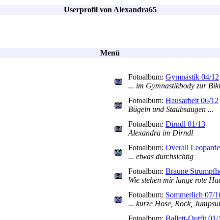
Userprofil von Alexandra65
Menü
Fotoalbum:
Gymnastik 04/12
... im Gymnastikbody zur Biki
Fotoalbum:
Hausarbeit 06/12
Bügeln und Staubsaugen ...
Fotoalbum:
Dirndl 01/13
Alexandra im Dirndl
Fotoalbum:
Overall Leoparde
... etwas durchsichtig
Fotoalbum:
Braune Strumpfh
Wie stehen mir lange rote Ha
Fotoalbum:
Sommerlich 07/1
... kurze Hose, Rock, Jumpsu
Fotoalbum:
Ballett-Outfit 01/