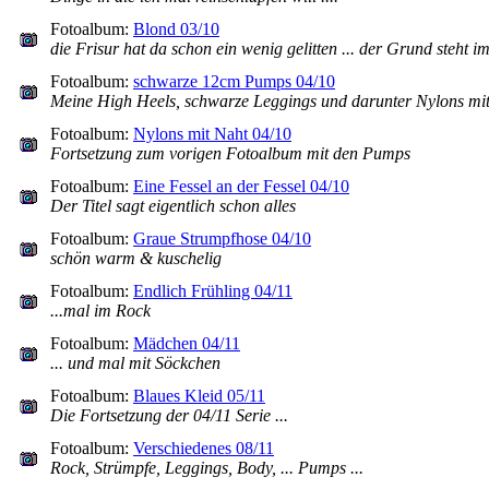
Fotoalbum:
Blond 03/10
die Frisur hat da schon ein wenig gelitten ... der Grund steht 
Fotoalbum:
schwarze 12cm Pumps 04/10
Meine High Heels, schwarze Leggings und darunter Nylons mit 
Fotoalbum:
Nylons mit Naht 04/10
Fortsetzung zum vorigen Fotoalbum mit den Pumps
Fotoalbum:
Eine Fessel an der Fessel 04/10
Der Titel sagt eigentlich schon alles
Fotoalbum:
Graue Strumpfhose 04/10
schön warm & kuschelig
Fotoalbum:
Endlich Frühling 04/11
...mal im Rock
Fotoalbum:
Mädchen 04/11
... und mal mit Söckchen
Fotoalbum:
Blaues Kleid 05/11
Die Fortsetzung der 04/11 Serie ...
Fotoalbum:
Verschiedenes 08/11
Rock, Strümpfe, Leggings, Body, ... Pumps ...