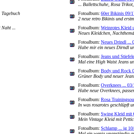
... Ballettschuhe, Rosa Triko
im Tagebuch
Fotoalbum:
60er Bikinis 09/1
2 neue retro Bikinis und ers
Naht ...
Fotoalbum:
Weinrotes Kleid 
Neues Kleidchen, Nachthemd, 
Fotoalbum:
Neues Drindl ... 
Habe mir ein neues Dirndl u
Fotoalbum:
Jeans und Stiefel
Mal eine High Waist Jeans un
Fotoalbum:
Body und Rock 
Grüner Body und neuer Jeans
Fotoalbum:
Overknees ... 03/
Habe neue Overknees, passe
Fotoalbum:
Rosa Trainingsout
In was rosarotes geschlüpft u
Fotoalbum:
Swing Kleid mit
Mein Vintage Kleid mit Pettic
Fotoalbum:
Schlamp ... ig 10
Mal ein wenig unanständig au