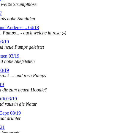
t, weiße Strumpfhose
7
tmals hohe Sandalen
und Anderes ... 04/18
Pumps... - auch welche in rosa ;-)
03/19
nd neue Pumps geleistet
etten 03/19
d hohe Stiefeletten
03/19
rock ... und rosa Pumps
19
n die zum neuen Hoodie?
fit 03/19
nd raus in die Natur
 Cape 08/19
oat drunter
/21
fgebrezelt