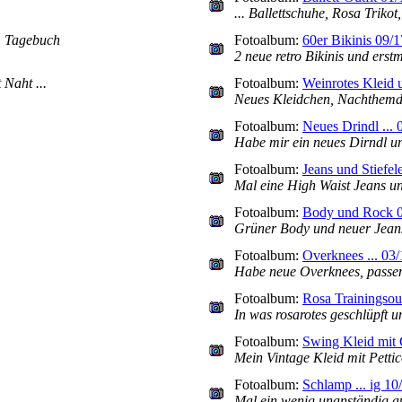
... Ballettschuhe, Rosa Triko
im Tagebuch
Fotoalbum:
60er Bikinis 09/1
2 neue retro Bikinis und ers
Naht ...
Fotoalbum:
Weinrotes Kleid 
Neues Kleidchen, Nachthemd, 
Fotoalbum:
Neues Drindl ... 
Habe mir ein neues Dirndl u
Fotoalbum:
Jeans und Stiefel
Mal eine High Waist Jeans un
Fotoalbum:
Body und Rock 
Grüner Body und neuer Jeans
Fotoalbum:
Overknees ... 03/
Habe neue Overknees, passe
Fotoalbum:
Rosa Trainingsout
In was rosarotes geschlüpft u
Fotoalbum:
Swing Kleid mit
Mein Vintage Kleid mit Pettic
Fotoalbum:
Schlamp ... ig 10
Mal ein wenig unanständig au