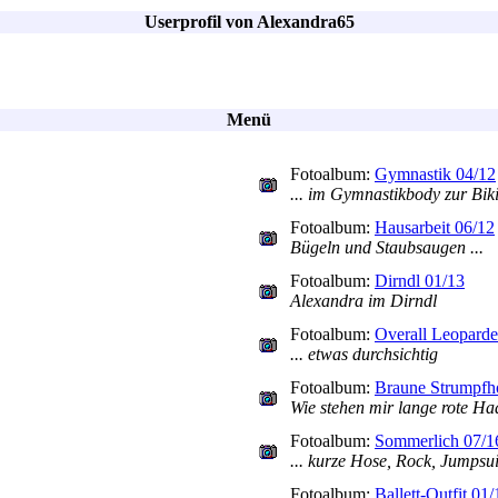
Userprofil von Alexandra65
Menü
Fotoalbum:
Gymnastik 04/12
... im Gymnastikbody zur Biki
Fotoalbum:
Hausarbeit 06/12
Bügeln und Staubsaugen ...
Fotoalbum:
Dirndl 01/13
Alexandra im Dirndl
Fotoalbum:
Overall Leoparde
... etwas durchsichtig
Fotoalbum:
Braune Strumpfh
Wie stehen mir lange rote Ha
Fotoalbum:
Sommerlich 07/1
... kurze Hose, Rock, Jumpsu
Fotoalbum:
Ballett-Outfit 01/