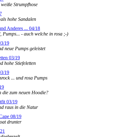
t, weiße Strumpfhose
7
tmals hohe Sandalen
und Anderes ... 04/18
Pumps... - auch welche in rosa ;-)
03/19
nd neue Pumps geleistet
etten 03/19
d hohe Stiefeletten
03/19
rock ... und rosa Pumps
19
n die zum neuen Hoodie?
fit 03/19
nd raus in die Natur
 Cape 08/19
oat drunter
/21
fgebrezelt