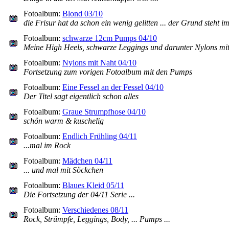
Fotoalbum:
Blond 03/10
die Frisur hat da schon ein wenig gelitten ... der Grund steht 
Fotoalbum:
schwarze 12cm Pumps 04/10
Meine High Heels, schwarze Leggings und darunter Nylons mit 
Fotoalbum:
Nylons mit Naht 04/10
Fortsetzung zum vorigen Fotoalbum mit den Pumps
Fotoalbum:
Eine Fessel an der Fessel 04/10
Der Titel sagt eigentlich schon alles
Fotoalbum:
Graue Strumpfhose 04/10
schön warm & kuschelig
Fotoalbum:
Endlich Frühling 04/11
...mal im Rock
Fotoalbum:
Mädchen 04/11
... und mal mit Söckchen
Fotoalbum:
Blaues Kleid 05/11
Die Fortsetzung der 04/11 Serie ...
Fotoalbum:
Verschiedenes 08/11
Rock, Strümpfe, Leggings, Body, ... Pumps ...