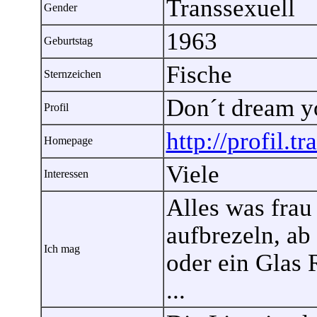
Transsexuell
Gender
1963
Geburtstag
Fische
Sternzeichen
Don´t dream yo
Profil
http://profil.t
Homepage
Viele
Interessen
Alles was frau 
aufbrezeln, ab
Ich mag
oder ein Glas 
...