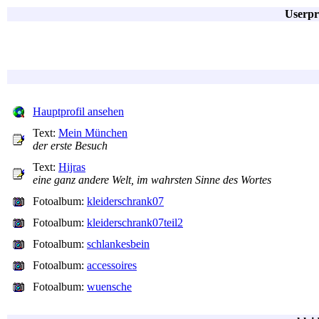
Userpr
Hauptprofil ansehen
Text:
Mein München
der erste Besuch
Text:
Hijras
eine ganz andere Welt, im wahrsten Sinne des Wortes
Fotoalbum:
kleiderschrank07
Fotoalbum:
kleiderschrank07teil2
Fotoalbum:
schlankesbein
Fotoalbum:
accessoires
Fotoalbum:
wuensche