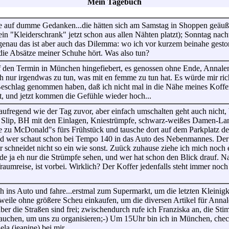
Mein Tagebuch
ie auf dumme Gedanken...die hätten sich am Samstag in Shoppen geäuße
in "Kleiderschrank" jetzt schon aus allen Nähten platzt); Sonntag nac
enau das ist aber auch das Dilemma: wo ich vor kurzem beinahe gestor
 die Absätze meiner Schuhe hört. Was also tun?
f den Termin in München hingefiebert, es genossen ohne Ende, Annalena 
h nur irgendwas zu tun, was mit en femme zu tun hat. Es würde mir ric
eschlag genommen haben, daß ich nicht mal in die Nähe meines Koffer
t, und jetzt kommen die Gefühle wieder hoch...
ufregend wie der Tag zuvor, aber einfach umschalten geht auch nicht, b
 Slip, BH mit den Einlagen, Kniestrümpfe, schwarz-weißes Damen-Lang
re zu McDonald"s fürs Frühstück und tausche dort auf dem Parkplatz d
und wer schaut schon bei Tempo 140 in das Auto des Nebenmannes. Der G
er schneidet nicht so ein wie sonst. Zuück zuhause ziehe ich mich noch
e ja eh nur die Strümpfe sehen, und wer hat schon den Blick drauf. N
raumreise, ist vorbei. Wirklich? Der Koffer jedenfalls steht immer noc
ich ins Auto und fahre...erstmal zum Supermarkt, um die letzten Kleinigk
erweile ohne größere Scheu einkaufen, um die diversen Artikel für Anna
er die Straßen sind frei; zwischendurch rufe ich Franziska an, die Sti
hen, um uns zu organisieren;-) Um 15Uhr bin ich in München, check
la (jeanine) bei mir.