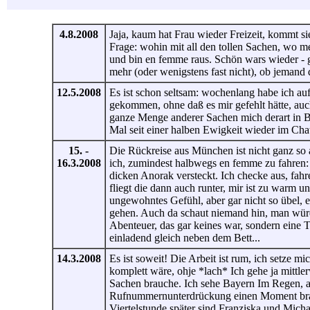
4.8.2008
Jaja, kaum hat Frau wieder Freizeit, kommt s
Frage: wohin mit all den tollen Sachen, wo me
und bin en femme raus. Schön wars wieder - g
mehr (oder wenigstens fast nicht), ob jemand
12.5.2008
Es ist schon seltsam: wochenlang habe ich au
gekommen, ohne daß es mir gefehlt hätte, auc
ganze Menge anderer Sachen mich derart in B
Mal seit einer halben Ewigkeit wieder im Cha
15. -
Die Rückreise aus München ist nicht ganz so a
16.3.2008
ich, zumindest halbwegs en femme zu fahren:
dicken Anorak versteckt. Ich checke aus, fah
fliegt die dann auch runter, mir ist zu warm 
ungewohntes Gefühl, aber gar nicht so übel, 
gehen. Auch da schaut niemand hin, man würd
Abenteuer, das gar keines war, sondern eine T
einladend gleich neben dem Bett...
14.3.2008
Es ist soweit! Die Arbeit ist rum, ich setze m
komplett wäre, ohje *lach* Ich gehe ja mittl
Sachen brauche. Ich sehe Bayern Im Regen, ab
Rufnummernunterdrückung einen Moment brauc
Viertelstunde später sind Franziska und Michae