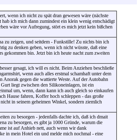
rt, wenn ich nicht zu spät dran gewesen wäre (nächste
ht hab ich mich dann zumindest ein klein wenig entschädigt
ben wäre vor Aufregung, stört es mich jetzt kein bißchen
zu zeigen, und seitdem - Funkstille! Zu nichts bin ich
htig zu denken geben, wenn ich nicht wüsste, daß eine
s gekommen bin. Jetzt bin ich heute nacht zum zweiten
esser gesagt, ich will es nicht. Beim Anziehen beschließe
armshirt, wenn auch alles erstmal schamhaft unter dem
en Anorak gegen die wattierte Weste. Auf der Autobahn
urt liegt zwischen den Silikoneinlagen, ist ein
 einmal um, wenn, dann kann ich auch gleich so einkaufen
ach Hause fahren, Koffer hoch schleppen - das große
h nicht in seinem geheimen Winkel, sondern ziemlich
eiten zu besorgen - jedenfalls dachte ich, daß ich dmait
lena zu besorgen, es gibt ja 1000 Gründe, warum die
mme ist auf Anhieb nett, auch wenn wir dank
e in mein Hotel ein und melde mich nochmal - eine