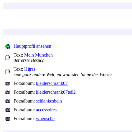
Hauptprofil ansehen
Text:
Mein München
der erste Besuch
Text:
Hijras
eine ganz andere Welt, im wahrsten Sinne des Wortes
Fotoalbum:
kleiderschrank07
Fotoalbum:
kleiderschrank07teil2
Fotoalbum:
schlankesbein
Fotoalbum:
accessoires
Fotoalbum:
wuensche