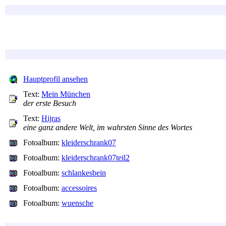
Hauptprofil ansehen
Text:
Mein München
der erste Besuch
Text:
Hijras
eine ganz andere Welt, im wahrsten Sinne des Wortes
Fotoalbum:
kleiderschrank07
Fotoalbum:
kleiderschrank07teil2
Fotoalbum:
schlankesbein
Fotoalbum:
accessoires
Fotoalbum:
wuensche