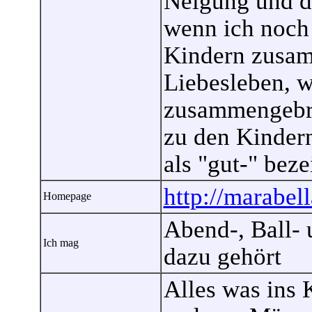
Neigung und da
wenn ich noch
Kindern zusamm
Liebesleben, 
zusammengebro
zu den Kinder
als "gut-" bez
http://marabell
Homepage
Abend-, Ball- 
Ich mag
dazu gehört
Alles was ins 