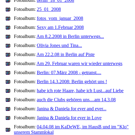
Fotoalbum:
berlin_18_01_2008
Fotoalbum:
25_01_2008
Fotoalbum:
fotos_vom_januar_2008
Fotoalbum:
Sexy am 1.Februar 2008
Fotoalbum:
Am 8.2.2008 in Berlin unterwegs...
Fotoalbum:
Olivia Jones und Tina...
Fotoalbum:
Am 22.2.08 in Berlin auf Piste
Fotoalbum:
Am 29. Februar waren wir wieder unterwegs
Fotoalbum:
Berlin: 07.März 2008 - getranst....
Fotoalbum:
Berlin 14.3.2008: Berlin gehört uns !
Fotoalbum:
habe ich rote Haare, habe ich Lust...auf Liebe
Fotoalbum:
auch die Clubs gehören uns....am 14.3.08
Fotoalbum:
Janina & Daniela for ever and ever...
Fotoalbum:
Janina & Daniela for ever in Love
Fotoalbum:
04.04.08 im KaDeWE, im HausB und im "Klo"
unserem Stammlokal