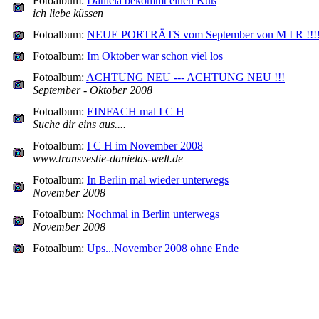
Fotoalbum:
Daniela bekommt einen Kuß
ich liebe küssen
Fotoalbum:
NEUE PORTRÄTS vom September von M I R !!!
Fotoalbum:
Im Oktober war schon viel los
Fotoalbum:
ACHTUNG NEU --- ACHTUNG NEU !!!
September - Oktober 2008
Fotoalbum:
EINFACH mal I C H
Suche dir eins aus....
Fotoalbum:
I C H im November 2008
www.transvestie-danielas-welt.de
Fotoalbum:
In Berlin mal wieder unterwegs
November 2008
Fotoalbum:
Nochmal in Berlin unterwegs
November 2008
Fotoalbum:
Ups...November 2008 ohne Ende