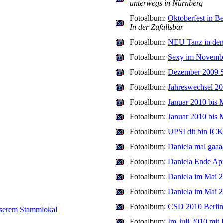
unterwegs in Nürnberg
Fotoalbum:
Oktoberfest in Be
In der Zufallsbar
Fotoalbum:
NEU Tanz in de
Fotoalbum:
Sexy im Novemb
Fotoalbum:
Dezember 2009 
Fotoalbum:
Jahreswechsel 20
Fotoalbum:
Januar 2010 bis 
Fotoalbum:
Januar 2010 bis 
Fotoalbum:
UPSI dit bin IC
Fotoalbum:
Daniela mal gaaa
Fotoalbum:
Daniela Ende Apr
Fotoalbum:
Daniela im Mai 
Fotoalbum:
Daniela im Mai 
Fotoalbum:
CSD 2010 Berlin
serem Stammlokal
Fotoalbum:
Im Juli 2010 mit 