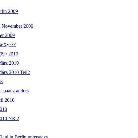
rlin 2009
n November 2009
er 2009
SeXy???
09 / 2010
März 2010
März 2010 Teil2
KE
aaaaanz anders
il 2010
2010
2010 NR 2
Dani in Berlin unterwegs