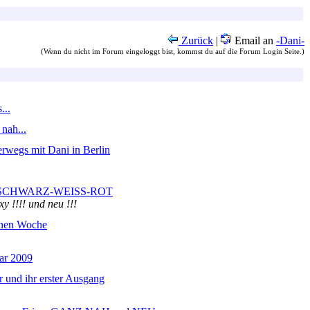
Zurück
|
Email an
-Dani-
(Wenn du nicht im Forum eingeloggt bist, kommst du auf die Forum Login Seite.)
...
nah...
rwegs mit Dani in Berlin
ur SCHWARZ-WEISS-ROT
y !!!! und neu !!!
ünen Woche
ar 2009
r und ihr erster Ausgang