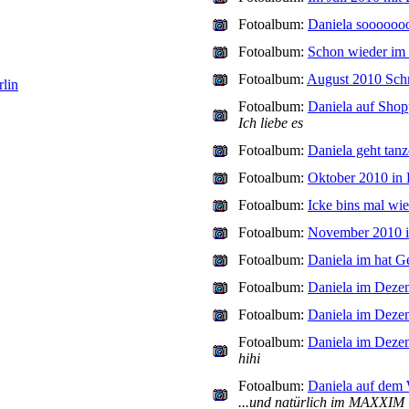
Fotoalbum:
Daniela soooooooo
Fotoalbum:
Schon wieder im 
Fotoalbum:
August 2010 Sch
lin
Fotoalbum:
Daniela auf Shop
Ich liebe es
Fotoalbum:
Daniela geht tan
Fotoalbum:
Oktober 2010 in 
Fotoalbum:
Icke bins mal wi
Fotoalbum:
November 2010 i
Fotoalbum:
Daniela im hat G
Fotoalbum:
Daniela im Deze
Fotoalbum:
Daniela im Dezem
Fotoalbum:
Daniela im Deze
hihi
Fotoalbum:
Daniela auf dem
...und natürlich im MAXX