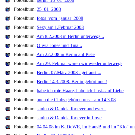
Fotoalbum:
berlin_18_01_2008
Fotoalbum:
25_01_2008
Fotoalbum:
fotos_vom_januar_2008
Fotoalbum:
Sexy am 1.Februar 2008
Fotoalbum:
Am 8.2.2008 in Berlin unterwegs...
Fotoalbum:
Olivia Jones und Tina...
Fotoalbum:
Am 22.2.08 in Berlin auf Piste
Fotoalbum:
Am 29. Februar waren wir wieder unterwegs
Fotoalbum:
Berlin: 07.März 2008 - getranst....
Fotoalbum:
Berlin 14.3.2008: Berlin gehört uns !
Fotoalbum:
habe ich rote Haare, habe ich Lust...auf Liebe
Fotoalbum:
auch die Clubs gehören uns....am 14.3.08
Fotoalbum:
Janina & Daniela for ever and ever...
Fotoalbum:
Janina & Daniela for ever in Love
Fotoalbum:
04.04.08 im KaDeWE, im HausB und im "Klo" un