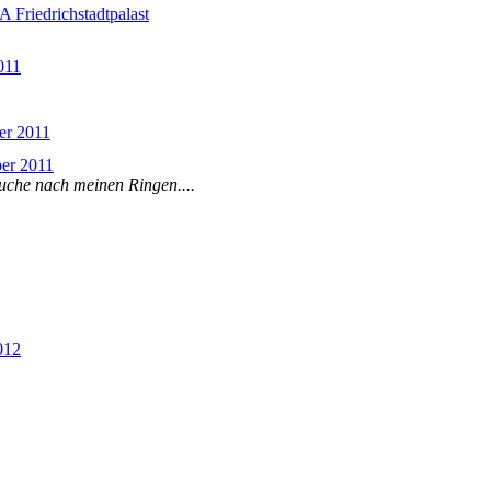
riedrichstadtpalast
011
er 2011
ber 2011
he nach meinen Ringen....
012