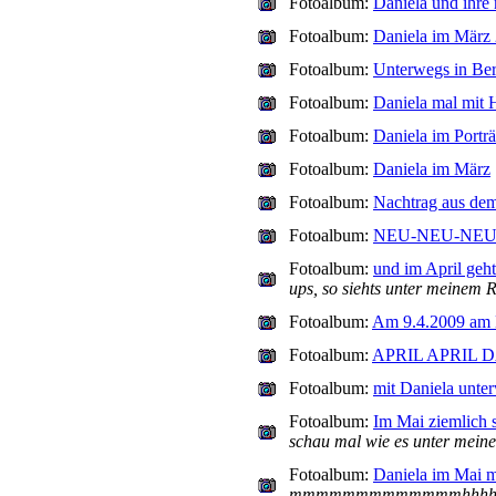
Fotoalbum:
Daniela und ih
Fotoalbum:
Daniela im März
Fotoalbum:
Unterwegs in Ber
Fotoalbum:
Daniela mal mit H
Fotoalbum:
Daniela im Portr
Fotoalbum:
Daniela im März
Fotoalbum:
Nachtrag aus de
Fotoalbum:
NEU-NEU-NEU
Fotoalbum:
und im April gehts
ups, so siehts unter meinem 
Fotoalbum:
Am 9.4.2009 a
Fotoalbum:
APRIL APRIL 
Fotoalbum:
mit Daniela unter
Fotoalbum:
Im Mai ziemlich s
schau mal wie es unter mein
Fotoalbum:
Daniela im Mai m
mmmmmmmmmmmmmhhhhhh