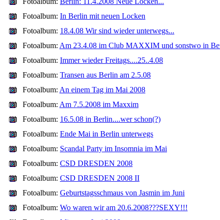
Fotoalbum:
Berlin: 11.4.2008 Neue Locken...
Fotoalbum:
In Berlin mit neuen Locken
Fotoalbum:
18.4.08 Wir sind wieder unterwegs...
Fotoalbum:
Am 23.4.08 im Club MAXXIM und sonstwo in Ber
Fotoalbum:
Immer wieder Freitags....25..4.08
Fotoalbum:
Transen aus Berlin am 2.5.08
Fotoalbum:
An einem Tag im Mai 2008
Fotoalbum:
Am 7.5.2008 im Maxxim
Fotoalbum:
16.5.08 in Berlin....wer schon(?)
Fotoalbum:
Ende Mai in Berlin unterwegs
Fotoalbum:
Scandal Party im Insomnia im Mai
Fotoalbum:
CSD DRESDEN 2008
Fotoalbum:
CSD DRESDEN 2008 II
Fotoalbum:
Geburtstagsschmaus von Jasmin im Juni
Fotoalbum:
Wo waren wir am 20.6.2008???SEXY!!!