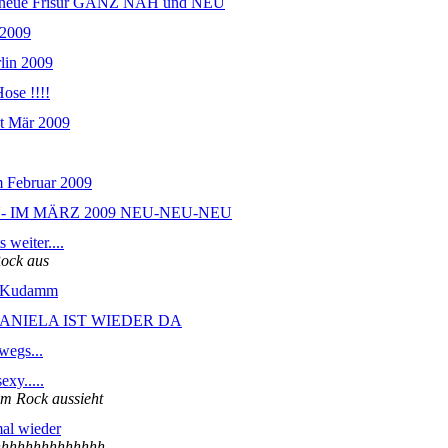
re neue Frisur GANZ NAH und NEU
 2009
lin 2009
ose !!!!
ät Mär 2009
m Februar 2009
- IM MÄRZ 2009 NEU-NEU-NEU
 weiter....
Rock aus
m Kudamm
DANIELA IST WIEDER DA
wegs...
exy.....
em Rock aussieht
al wieder
hhhhhhhhhhh