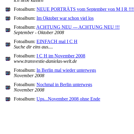
ich liebe küssen
Fotoalbum:
NEUE PORTRÄTS vom September von M I R !!!
Fotoalbum:
Im Oktober war schon viel los
Fotoalbum:
ACHTUNG NEU --- ACHTUNG NEU !!!
September - Oktober 2008
Fotoalbum:
EINFACH mal I C H
Suche dir eins aus....
Fotoalbum:
I C H im November 2008
www.transvestie-danielas-welt.de
Fotoalbum:
In Berlin mal wieder unterwegs
November 2008
Fotoalbum:
Nochmal in Berlin unterwegs
November 2008
Fotoalbum:
Ups...November 2008 ohne Ende