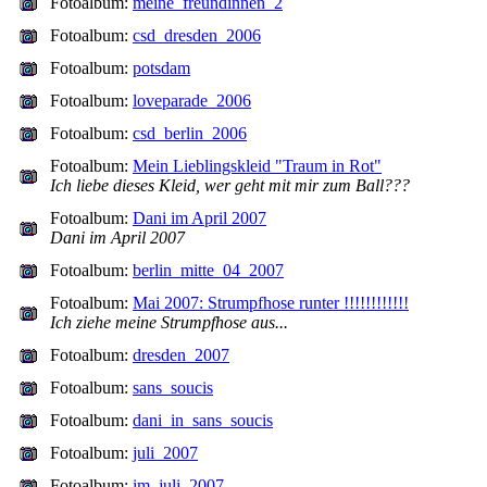
Fotoalbum:
meine_freundinnen_2
Fotoalbum:
csd_dresden_2006
Fotoalbum:
potsdam
Fotoalbum:
loveparade_2006
Fotoalbum:
csd_berlin_2006
Fotoalbum:
Mein Lieblingskleid "Traum in Rot"
Ich liebe dieses Kleid, wer geht mit mir zum Ball???
Fotoalbum:
Dani im April 2007
Dani im April 2007
Fotoalbum:
berlin_mitte_04_2007
Fotoalbum:
Mai 2007: Strumpfhose runter !!!!!!!!!!!!
Ich ziehe meine Strumpfhose aus...
Fotoalbum:
dresden_2007
Fotoalbum:
sans_soucis
Fotoalbum:
dani_in_sans_soucis
Fotoalbum:
juli_2007
Fotoalbum:
im_juli_2007