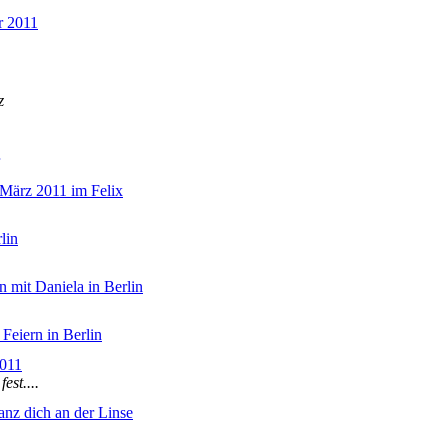
r 2011
z
 März 2011 im Felix
lin
 mit Daniela in Berlin
Feiern in Berlin
2011
est....
anz dich an der Linse