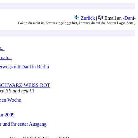
Zurück
|
Email an
-Dani-
(Wenn du nicht im Forum eingeloggt bist, kommst du auf die Forum Login Seite.)
...
nah...
rwegs mit Dani in Berlin
ur SCHWARZ-WEISS-ROT
y !!!! und neu !!!
ünen Woche
ar 2009
r und ihr erster Ausgang