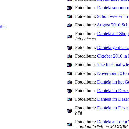
Fotoalbum:
Daniela soooooooo
Fotoalbum:
Schon wieder im 
Fotoalbum:
August 2010 Sch
lin
Fotoalbum:
Daniela auf Shop
Ich liebe es
Fotoalbum:
Daniela geht tan
Fotoalbum:
Oktober 2010 in 
Fotoalbum:
Icke bins mal wi
Fotoalbum:
November 2010 i
Fotoalbum:
Daniela im hat G
Fotoalbum:
Daniela im Deze
Fotoalbum:
Daniela im Dezem
Fotoalbum:
Daniela im Deze
hihi
Fotoalbum:
Daniela auf dem
...und natürlich im MAXX