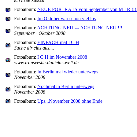
ich liebe küssen
Fotoalbum:
NEUE PORTRÄTS vom September von M I R !!!
Fotoalbum:
Im Oktober war schon viel los
Fotoalbum:
ACHTUNG NEU --- ACHTUNG NEU !!!
September - Oktober 2008
Fotoalbum:
EINFACH mal I C H
Suche dir eins aus....
Fotoalbum:
I C H im November 2008
www.transvestie-danielas-welt.de
Fotoalbum:
In Berlin mal wieder unterwegs
November 2008
Fotoalbum:
Nochmal in Berlin unterwegs
November 2008
Fotoalbum:
Ups...November 2008 ohne Ende