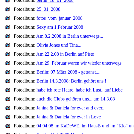
Fotoalbum:
berlin_18_01_2008
Fotoalbum:
25_01_2008
Fotoalbum:
fotos_vom_januar_2008
Fotoalbum:
Sexy am 1.Februar 2008
Fotoalbum:
Am 8.2.2008 in Berlin unterwegs...
Fotoalbum:
Olivia Jones und Tina...
Fotoalbum:
Am 22.2.08 in Berlin auf Piste
Fotoalbum:
Am 29. Februar waren wir wieder unterwegs
Fotoalbum:
Berlin: 07.März 2008 - getranst....
Fotoalbum:
Berlin 14.3.2008: Berlin gehört uns !
Fotoalbum:
habe ich rote Haare, habe ich Lust...auf Liebe
Fotoalbum:
auch die Clubs gehören uns....am 14.3.08
Fotoalbum:
Janina & Daniela for ever and ever...
Fotoalbum:
Janina & Daniela for ever in Love
Fotoalbum:
04.04.08 im KaDeWE, im HausB und im "Klo" un