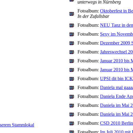
unterwegs in Nürnberg
Fotoalbum:
Oktoberfest in Be
In der Zufallsbar
Fotoalbum:
NEU Tanz in de
Fotoalbum:
Sexy im Novemb
Fotoalbum:
Dezember 2009 
Fotoalbum:
Jahreswechsel 20
Fotoalbum:
Januar 2010 bis 
Fotoalbum:
Januar 2010 bis 
Fotoalbum:
UPSI dit bin IC
Fotoalbum:
Daniela mal gaaa
Fotoalbum:
Daniela Ende Apr
Fotoalbum:
Daniela im Mai 
Fotoalbum:
Daniela im Mai 
Fotoalbum:
CSD 2010 Berlin
serem Stammlokal
Fotoalbum:
Im Juli 2010 mit 