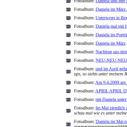
Fotoalbum:
Daniela und ih
Fotoalbum:
Daniela im März
Fotoalbum:
Unterwegs in Ber
Fotoalbum:
Daniela mal mit H
Fotoalbum:
Daniela im Portr
Fotoalbum:
Daniela im März
Fotoalbum:
Nachtrag aus de
Fotoalbum:
NEU-NEU-NEU
Fotoalbum:
und im April gehts
ups, so siehts unter meinem 
Fotoalbum:
Am 9.4.2009 a
Fotoalbum:
APRIL APRIL 
Fotoalbum:
mit Daniela unter
Fotoalbum:
Im Mai ziemlich s
schau mal wie es unter mein
Fotoalbum:
Daniela im Mai m
mmmmmmmmmmmmmhhhhhh