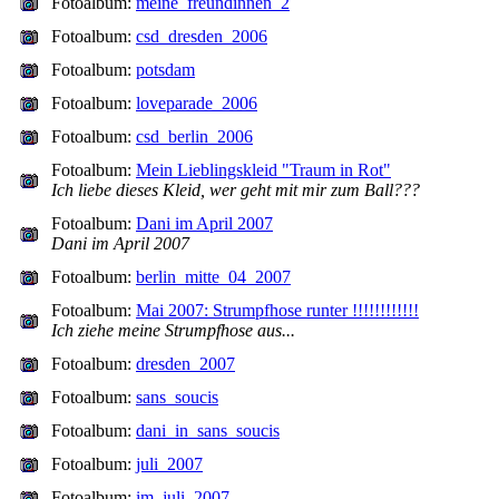
Fotoalbum:
meine_freundinnen_2
Fotoalbum:
csd_dresden_2006
Fotoalbum:
potsdam
Fotoalbum:
loveparade_2006
Fotoalbum:
csd_berlin_2006
Fotoalbum:
Mein Lieblingskleid "Traum in Rot"
Ich liebe dieses Kleid, wer geht mit mir zum Ball???
Fotoalbum:
Dani im April 2007
Dani im April 2007
Fotoalbum:
berlin_mitte_04_2007
Fotoalbum:
Mai 2007: Strumpfhose runter !!!!!!!!!!!!
Ich ziehe meine Strumpfhose aus...
Fotoalbum:
dresden_2007
Fotoalbum:
sans_soucis
Fotoalbum:
dani_in_sans_soucis
Fotoalbum:
juli_2007
Fotoalbum:
im_juli_2007