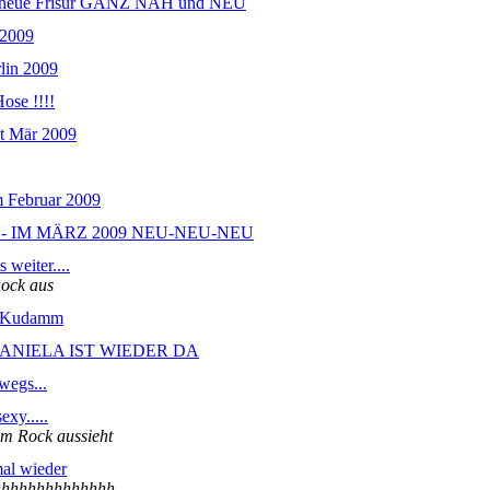
re neue Frisur GANZ NAH und NEU
 2009
lin 2009
ose !!!!
ät Mär 2009
m Februar 2009
- IM MÄRZ 2009 NEU-NEU-NEU
 weiter....
Rock aus
m Kudamm
DANIELA IST WIEDER DA
wegs...
exy.....
em Rock aussieht
al wieder
hhhhhhhhhhh