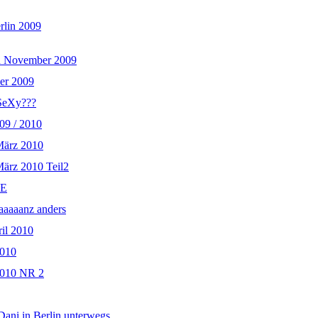
rlin 2009
n November 2009
er 2009
SeXy???
09 / 2010
März 2010
März 2010 Teil2
KE
aaaaanz anders
il 2010
2010
2010 NR 2
Dani in Berlin unterwegs