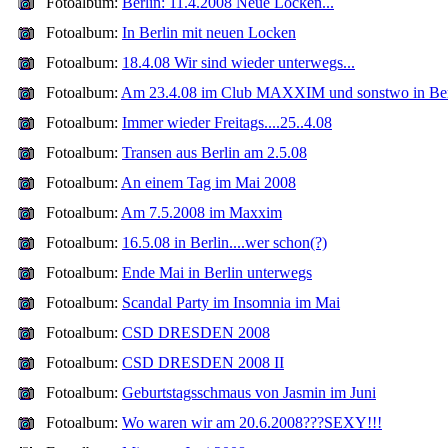
Fotoalbum:
Berlin: 11.4.2008 Neue Locken...
Fotoalbum:
In Berlin mit neuen Locken
Fotoalbum:
18.4.08 Wir sind wieder unterwegs...
Fotoalbum:
Am 23.4.08 im Club MAXXIM und sonstwo in Ber
Fotoalbum:
Immer wieder Freitags....25..4.08
Fotoalbum:
Transen aus Berlin am 2.5.08
Fotoalbum:
An einem Tag im Mai 2008
Fotoalbum:
Am 7.5.2008 im Maxxim
Fotoalbum:
16.5.08 in Berlin....wer schon(?)
Fotoalbum:
Ende Mai in Berlin unterwegs
Fotoalbum:
Scandal Party im Insomnia im Mai
Fotoalbum:
CSD DRESDEN 2008
Fotoalbum:
CSD DRESDEN 2008 II
Fotoalbum:
Geburtstagsschmaus von Jasmin im Juni
Fotoalbum:
Wo waren wir am 20.6.2008???SEXY!!!