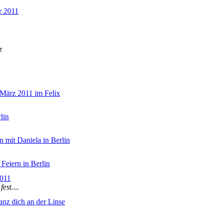
r 2011
z
 März 2011 im Felix
lin
 mit Daniela in Berlin
Feiern in Berlin
2011
est....
anz dich an der Linse