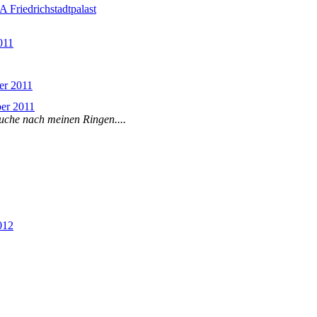
riedrichstadtpalast
011
er 2011
ber 2011
he nach meinen Ringen....
012