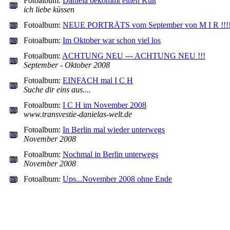
Fotoalbum:
Daniela bekommt einen Kuß
ich liebe küssen
Fotoalbum:
NEUE PORTRÄTS vom September von M I R !!!
Fotoalbum:
Im Oktober war schon viel los
Fotoalbum:
ACHTUNG NEU --- ACHTUNG NEU !!!
September - Oktober 2008
Fotoalbum:
EINFACH mal I C H
Suche dir eins aus....
Fotoalbum:
I C H im November 2008
www.transvestie-danielas-welt.de
Fotoalbum:
In Berlin mal wieder unterwegs
November 2008
Fotoalbum:
Nochmal in Berlin unterwegs
November 2008
Fotoalbum:
Ups...November 2008 ohne Ende