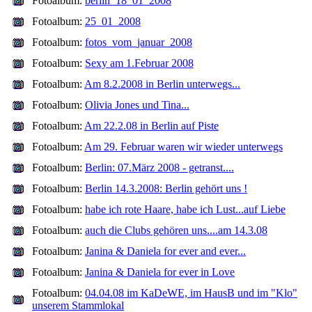
Fotoalbum:
berlin_18_01_2008
Fotoalbum:
25_01_2008
Fotoalbum:
fotos_vom_januar_2008
Fotoalbum:
Sexy am 1.Februar 2008
Fotoalbum:
Am 8.2.2008 in Berlin unterwegs...
Fotoalbum:
Olivia Jones und Tina...
Fotoalbum:
Am 22.2.08 in Berlin auf Piste
Fotoalbum:
Am 29. Februar waren wir wieder unterwegs
Fotoalbum:
Berlin: 07.März 2008 - getranst....
Fotoalbum:
Berlin 14.3.2008: Berlin gehört uns !
Fotoalbum:
habe ich rote Haare, habe ich Lust...auf Liebe
Fotoalbum:
auch die Clubs gehören uns....am 14.3.08
Fotoalbum:
Janina & Daniela for ever and ever...
Fotoalbum:
Janina & Daniela for ever in Love
Fotoalbum:
04.04.08 im KaDeWE, im HausB und im "Klo"
unserem Stammlokal