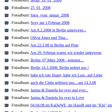
Fotoalbum:
berlin_18_01_2008
Fotoalbum:
25_01_2008
Fotoalbum:
fotos_vom_januar_2008
Fotoalbum:
Sexy am 1.Februar 2008
Fotoalbum:
Am 8.2.2008 in Berlin unterwegs...
Fotoalbum:
Olivia Jones und Tina...
Fotoalbum:
Am 22.2.08 in Berlin auf Piste
Fotoalbum:
Am 29. Februar waren wir wieder unterwegs
Fotoalbum:
Berlin: 07.März 2008 - getranst....
Fotoalbum:
Berlin 14.3.2008: Berlin gehört uns !
Fotoalbum:
habe ich rote Haare, habe ich Lust...auf Liebe
Fotoalbum:
auch die Clubs gehören uns....am 14.3.08
Fotoalbum:
Janina & Daniela for ever and ever...
Fotoalbum:
Janina & Daniela for ever in Love
Fotoalbum:
04.04.08 im KaDeWE, im HausB und im "Klo" un