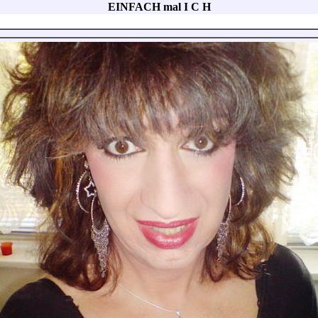
EINFACH mal I C H