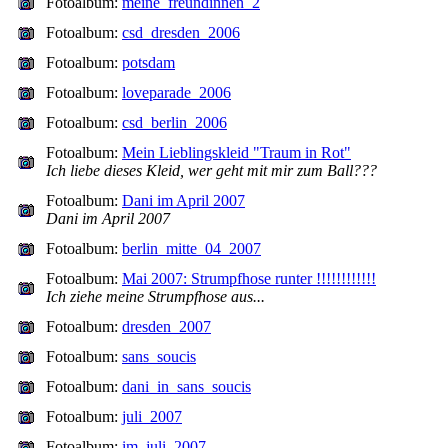
Fotoalbum:
meine_freundinnen_2
Fotoalbum:
csd_dresden_2006
Fotoalbum:
potsdam
Fotoalbum:
loveparade_2006
Fotoalbum:
csd_berlin_2006
Fotoalbum:
Mein Lieblingskleid "Traum in Rot"
Ich liebe dieses Kleid, wer geht mit mir zum Ball???
Fotoalbum:
Dani im April 2007
Dani im April 2007
Fotoalbum:
berlin_mitte_04_2007
Fotoalbum:
Mai 2007: Strumpfhose runter !!!!!!!!!!!!
Ich ziehe meine Strumpfhose aus...
Fotoalbum:
dresden_2007
Fotoalbum:
sans_soucis
Fotoalbum:
dani_in_sans_soucis
Fotoalbum:
juli_2007
Fotoalbum:
im_juli_2007