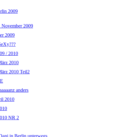
rlin 2009
n November 2009
er 2009
SeXy???
09 / 2010
März 2010
März 2010 Teil2
KE
aaaaanz anders
il 2010
2010
2010 NR 2
Dani in Berlin unterwegs