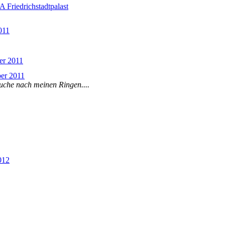
riedrichstadtpalast
011
er 2011
ber 2011
he nach meinen Ringen....
012