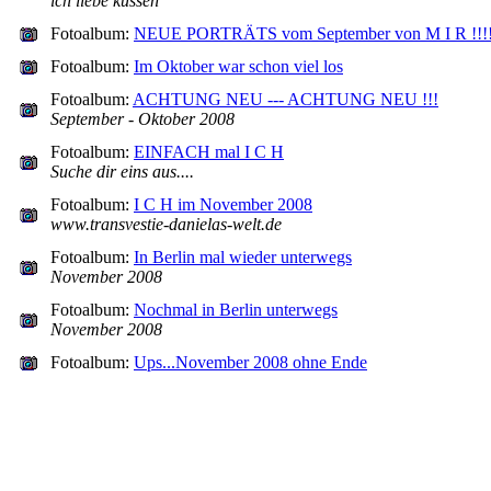
ich liebe küssen
Fotoalbum:
NEUE PORTRÄTS vom September von M I R !!!
Fotoalbum:
Im Oktober war schon viel los
Fotoalbum:
ACHTUNG NEU --- ACHTUNG NEU !!!
September - Oktober 2008
Fotoalbum:
EINFACH mal I C H
Suche dir eins aus....
Fotoalbum:
I C H im November 2008
www.transvestie-danielas-welt.de
Fotoalbum:
In Berlin mal wieder unterwegs
November 2008
Fotoalbum:
Nochmal in Berlin unterwegs
November 2008
Fotoalbum:
Ups...November 2008 ohne Ende