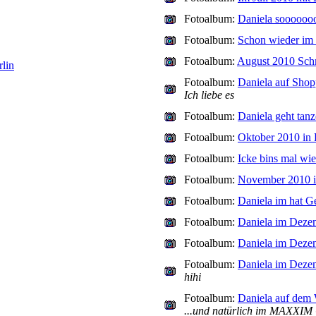
Fotoalbum:
Daniela soooooooo
Fotoalbum:
Schon wieder im 
Fotoalbum:
August 2010 Sch
lin
Fotoalbum:
Daniela auf Shop
Ich liebe es
Fotoalbum:
Daniela geht tan
Fotoalbum:
Oktober 2010 in 
Fotoalbum:
Icke bins mal wi
Fotoalbum:
November 2010 i
Fotoalbum:
Daniela im hat G
Fotoalbum:
Daniela im Deze
Fotoalbum:
Daniela im Dezem
Fotoalbum:
Daniela im Deze
hihi
Fotoalbum:
Daniela auf dem
...und natürlich im MAXX