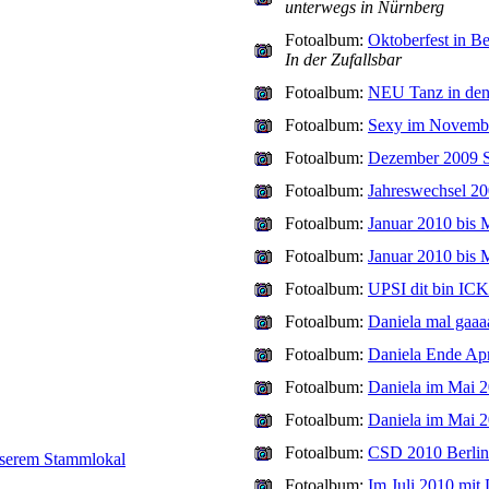
unterwegs in Nürnberg
Fotoalbum:
Oktoberfest in Be
In der Zufallsbar
Fotoalbum:
NEU Tanz in de
Fotoalbum:
Sexy im Novemb
Fotoalbum:
Dezember 2009 
Fotoalbum:
Jahreswechsel 20
Fotoalbum:
Januar 2010 bis 
Fotoalbum:
Januar 2010 bis 
Fotoalbum:
UPSI dit bin IC
Fotoalbum:
Daniela mal gaaa
Fotoalbum:
Daniela Ende Apr
Fotoalbum:
Daniela im Mai 
Fotoalbum:
Daniela im Mai 
Fotoalbum:
CSD 2010 Berlin
serem Stammlokal
Fotoalbum:
Im Juli 2010 mit 