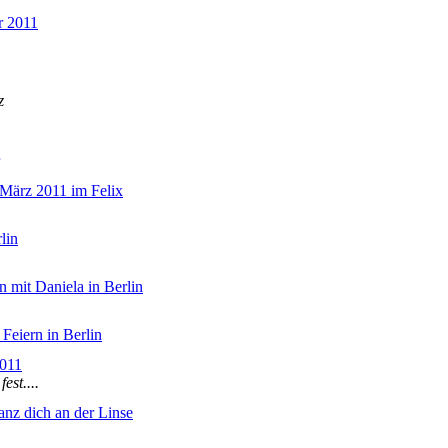
r 2011
z
 März 2011 im Felix
lin
 mit Daniela in Berlin
Feiern in Berlin
2011
est....
anz dich an der Linse