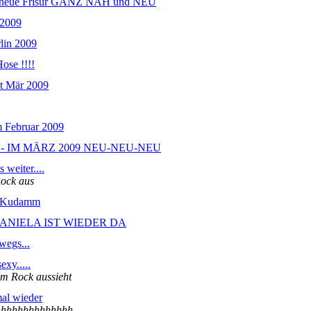
re neue Frisur GANZ NAH und NEU
 2009
lin 2009
ose !!!!
ät Mär 2009
m Februar 2009
- IM MÄRZ 2009 NEU-NEU-NEU
 weiter....
Rock aus
m Kudamm
DANIELA IST WIEDER DA
wegs...
exy.....
em Rock aussieht
al wieder
hhhhhhhhhhh