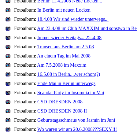
Fotoalbum:
Berlin: 11.4.2008 Neue Locken...
Fotoalbum:
In Berlin mit neuen Locken
Fotoalbum:
18.4.08 Wir sind wieder unterwegs...
Fotoalbum:
Am 23.4.08 im Club MAXXIM und sonstwo in Ber
Fotoalbum:
Immer wieder Freitags....25..4.08
Fotoalbum:
Transen aus Berlin am 2.5.08
Fotoalbum:
An einem Tag im Mai 2008
Fotoalbum:
Am 7.5.2008 im Maxxim
Fotoalbum:
16.5.08 in Berlin....wer schon(?)
Fotoalbum:
Ende Mai in Berlin unterwegs
Fotoalbum:
Scandal Party im Insomnia im Mai
Fotoalbum:
CSD DRESDEN 2008
Fotoalbum:
CSD DRESDEN 2008 II
Fotoalbum:
Geburtstagsschmaus von Jasmin im Juni
Fotoalbum:
Wo waren wir am 20.6.2008???SEXY!!!