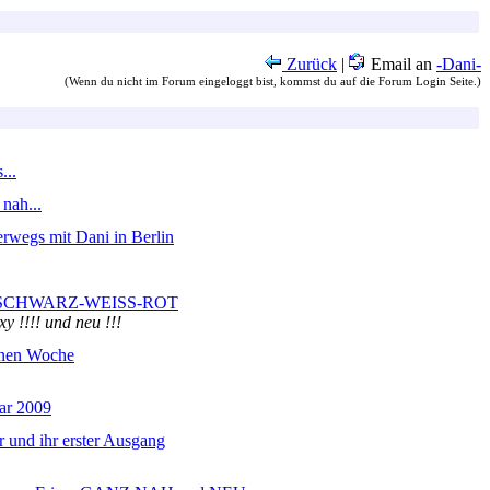
Zurück
|
Email an
-Dani-
(Wenn du nicht im Forum eingeloggt bist, kommst du auf die Forum Login Seite.)
...
nah...
rwegs mit Dani in Berlin
ur SCHWARZ-WEISS-ROT
y !!!! und neu !!!
ünen Woche
ar 2009
r und ihr erster Ausgang