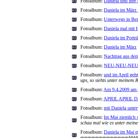
Fotoalbum:
Daniela und ih
Fotoalbum:
Daniela im März
Fotoalbum:
Unterwegs in Ber
Fotoalbum:
Daniela mal mit H
Fotoalbum:
Daniela im Portr
Fotoalbum:
Daniela im März
Fotoalbum:
Nachtrag aus de
Fotoalbum:
NEU-NEU-NEU
Fotoalbum:
und im April gehts
ups, so siehts unter meinem 
Fotoalbum:
Am 9.4.2009 a
Fotoalbum:
APRIL APRIL 
Fotoalbum:
mit Daniela unter
Fotoalbum:
Im Mai ziemlich s
schau mal wie es unter mein
Fotoalbum:
Daniela im Mai m
mmmmmmmmmmmmmhhhhhh