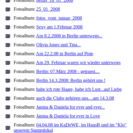
Fotoalbum:
berlin_18_01_2008
Fotoalbum:
25_01_2008
Fotoalbum:
fotos_vom_januar_2008
Fotoalbum:
Sexy am 1.Februar 2008
Fotoalbum:
Am 8.2.2008 in Berlin unterwegs...
Fotoalbum:
Olivia Jones und Tina...
Fotoalbum:
Am 22.2.08 in Berlin auf Piste
Fotoalbum:
Am 29. Februar waren wir wieder unterwegs
Fotoalbum:
Berlin: 07.März 2008 - getranst....
Fotoalbum:
Berlin 14.3.2008: Berlin gehört uns !
Fotoalbum:
habe ich rote Haare, habe ich Lust...auf Liebe
Fotoalbum:
auch die Clubs gehören uns....am 14.3.08
Fotoalbum:
Janina & Daniela for ever and ever...
Fotoalbum:
Janina & Daniela for ever in Love
Fotoalbum:
04.04.08 im KaDeWE, im HausB und im "Klo"
unserem Stammlokal