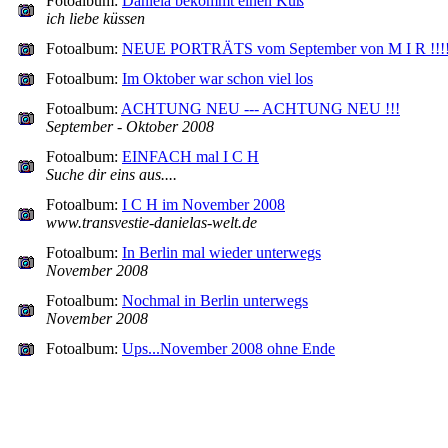
Fotoalbum:
Daniela bekommt einen Kuß
ich liebe küssen
Fotoalbum:
NEUE PORTRÄTS vom September von M I R !!!
Fotoalbum:
Im Oktober war schon viel los
Fotoalbum:
ACHTUNG NEU --- ACHTUNG NEU !!!
September - Oktober 2008
Fotoalbum:
EINFACH mal I C H
Suche dir eins aus....
Fotoalbum:
I C H im November 2008
www.transvestie-danielas-welt.de
Fotoalbum:
In Berlin mal wieder unterwegs
November 2008
Fotoalbum:
Nochmal in Berlin unterwegs
November 2008
Fotoalbum:
Ups...November 2008 ohne Ende