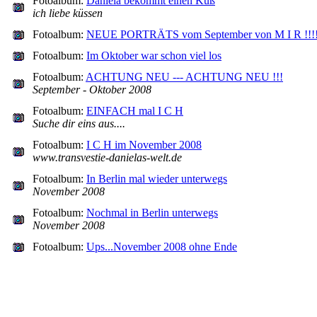
Fotoalbum:
Daniela bekommt einen Kuß
ich liebe küssen
Fotoalbum:
NEUE PORTRÄTS vom September von M I R !!!
Fotoalbum:
Im Oktober war schon viel los
Fotoalbum:
ACHTUNG NEU --- ACHTUNG NEU !!!
September - Oktober 2008
Fotoalbum:
EINFACH mal I C H
Suche dir eins aus....
Fotoalbum:
I C H im November 2008
www.transvestie-danielas-welt.de
Fotoalbum:
In Berlin mal wieder unterwegs
November 2008
Fotoalbum:
Nochmal in Berlin unterwegs
November 2008
Fotoalbum:
Ups...November 2008 ohne Ende