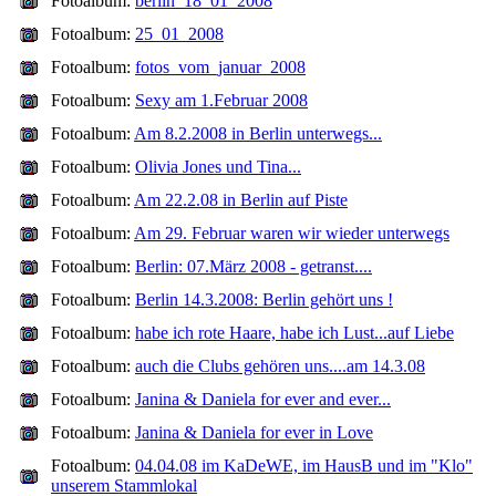
Fotoalbum:
berlin_18_01_2008
Fotoalbum:
25_01_2008
Fotoalbum:
fotos_vom_januar_2008
Fotoalbum:
Sexy am 1.Februar 2008
Fotoalbum:
Am 8.2.2008 in Berlin unterwegs...
Fotoalbum:
Olivia Jones und Tina...
Fotoalbum:
Am 22.2.08 in Berlin auf Piste
Fotoalbum:
Am 29. Februar waren wir wieder unterwegs
Fotoalbum:
Berlin: 07.März 2008 - getranst....
Fotoalbum:
Berlin 14.3.2008: Berlin gehört uns !
Fotoalbum:
habe ich rote Haare, habe ich Lust...auf Liebe
Fotoalbum:
auch die Clubs gehören uns....am 14.3.08
Fotoalbum:
Janina & Daniela for ever and ever...
Fotoalbum:
Janina & Daniela for ever in Love
Fotoalbum:
04.04.08 im KaDeWE, im HausB und im "Klo"
unserem Stammlokal