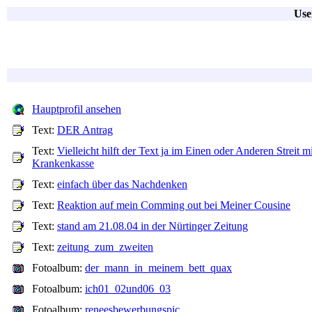
Use
Hauptprofil ansehen
Text:
DER Antrag
Text:
Vielleicht hilft der Text ja im Einen oder Anderen Streit mi
Krankenkasse
Text:
einfach über das Nachdenken
Text:
Reaktion auf mein Comming out bei Meiner Cousine
Text:
stand am 21.08.04 in der Nürtinger Zeitung
Text:
zeitung_zum_zweiten
Fotoalbum:
der_mann_in_meinem_bett_quax
Fotoalbum:
ich01_02und06_03
Fotoalbum:
reneesbewerbungspic