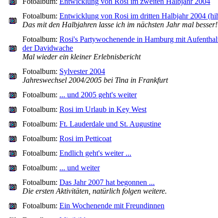
Fotoalbum:
Entwicklung von Rosi im zweiten Halbjahr 2004
Fotoalbum:
Entwicklung von Rosi im dritten Halbjahr 2004 (hih
Das mit den Halbjahren lasse ich im nächsten Jahr mal besser!
Fotoalbum:
Rosi's Partywochenende in Hamburg mit Aufenthalt
der Davidwache
Mal wieder ein kleiner Erlebnisbericht
Fotoalbum:
Sylvester 2004
Jahreswechsel 2004/2005 bei Tina in Frankfurt
Fotoalbum:
... und 2005 geht's weiter
Fotoalbum:
Rosi im Urlaub in Key West
Fotoalbum:
Ft. Lauderdale und St. Augustine
Fotoalbum:
Rosi im Petticoat
Fotoalbum:
Endlich geht's weiter ...
Fotoalbum:
... und weiter
Fotoalbum:
Das Jahr 2007 hat begonnen ...
Die ersten Aktivitäten, natürlich folgen weitere.
Fotoalbum:
Ein Wochenende mit Freundinnen