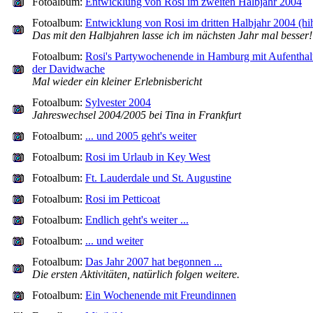
Fotoalbum:
Entwicklung von Rosi im zweiten Halbjahr 2004
Fotoalbum:
Entwicklung von Rosi im dritten Halbjahr 2004 (hih
Das mit den Halbjahren lasse ich im nächsten Jahr mal besser!
Fotoalbum:
Rosi's Partywochenende in Hamburg mit Aufenthalt
der Davidwache
Mal wieder ein kleiner Erlebnisbericht
Fotoalbum:
Sylvester 2004
Jahreswechsel 2004/2005 bei Tina in Frankfurt
Fotoalbum:
... und 2005 geht's weiter
Fotoalbum:
Rosi im Urlaub in Key West
Fotoalbum:
Ft. Lauderdale und St. Augustine
Fotoalbum:
Rosi im Petticoat
Fotoalbum:
Endlich geht's weiter ...
Fotoalbum:
... und weiter
Fotoalbum:
Das Jahr 2007 hat begonnen ...
Die ersten Aktivitäten, natürlich folgen weitere.
Fotoalbum:
Ein Wochenende mit Freundinnen