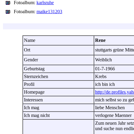
Fotoalbum:
karlsruhe
Fotoalbum:
maike131203
Name
Rene
Ort
stuttgarts grüne Mit
Gender
Weiblich
Geburtstag
01-7-1966
Sternzeichen
Krebs
Profil
ich bin ich
Homepage
http://de.profiles.y
Interessen
mich selbst so zu ge
Ich mag
liebe Menschen
Ich mag nicht
verlogene Maenner
Zum neuen Jahr setze
und suche nun endli