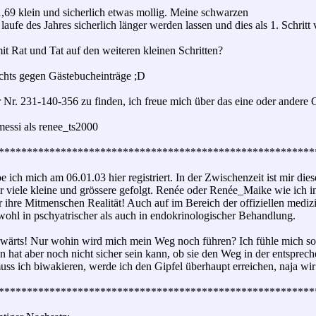
 1,69 klein und sicherlich etwas mollig. Meine schwarzen
laufe des Jahres sicherlich länger werden lassen und dies als 1. Schrit
it Rat und Tat auf den weiteren kleinen Schritten?
ichts gegen Gästebucheinträge ;D
 Nr. 231-140-356 zu finden, ich freue mich über das eine oder andere 
essi als renee_ts2000
********************************************************
 ich mich am 06.01.03 hier registriert. In der Zwischenzeit ist mir 
r viele kleine und grössere gefolgt. Renée oder Renée_Maike wie ich in 
ür ihre Mitmenschen Realität! Auch auf im Bereich der offiziellen medizi
wohl in pschyatrischer als auch in endokrinologischer Behandlung.
wärts! Nur wohin wird mich mein Weg noch führen? Ich fühle mich so wi
 hat aber noch nicht sicher sein kann, ob sie den Weg in der entspre
uss ich biwakieren, werde ich den Gipfel überhaupt erreichen, naja wi
********************************************************