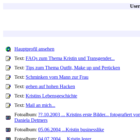
User
Hauptprofil ansehen
Text:
FAQs zum Thema Kristin und Transgender...
Text:
Tips zum Thema Outfit, Make up und Perücken
Text:
Schminken vom Mann zur Frau
Text:
gehen auf hohen Hacken
Text:
Kristins Lebensgeschichte
Text:
Mail an mich...
Fotoalbum:
??.10.2003 ... Kristins erste Bilder... fotografiert vo
Daniela Detmers
Fotoalbum:
05.06.2004 ...Kristin businesslike
Fotoalbum:
04.07.2004 ... Kristin leger