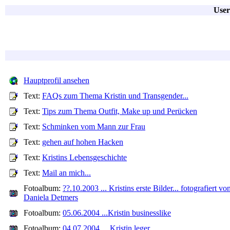
User
Hauptprofil ansehen
Text:
FAQs zum Thema Kristin und Transgender...
Text:
Tips zum Thema Outfit, Make up und Perücken
Text:
Schminken vom Mann zur Frau
Text:
gehen auf hohen Hacken
Text:
Kristins Lebensgeschichte
Text:
Mail an mich...
Fotoalbum:
??.10.2003 ... Kristins erste Bilder... fotografiert vo
Daniela Detmers
Fotoalbum:
05.06.2004 ...Kristin businesslike
Fotoalbum:
04.07.2004 ... Kristin leger