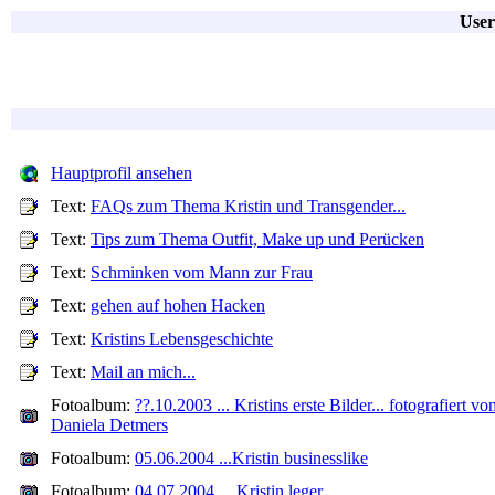
User
Hauptprofil ansehen
Text:
FAQs zum Thema Kristin und Transgender...
Text:
Tips zum Thema Outfit, Make up und Perücken
Text:
Schminken vom Mann zur Frau
Text:
gehen auf hohen Hacken
Text:
Kristins Lebensgeschichte
Text:
Mail an mich...
Fotoalbum:
??.10.2003 ... Kristins erste Bilder... fotografiert vo
Daniela Detmers
Fotoalbum:
05.06.2004 ...Kristin businesslike
Fotoalbum:
04.07.2004 ... Kristin leger