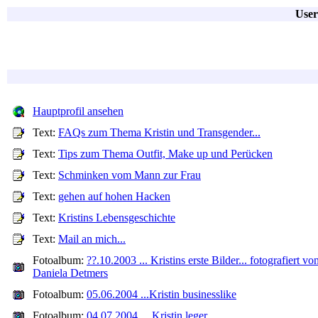
User
Hauptprofil ansehen
Text:
FAQs zum Thema Kristin und Transgender...
Text:
Tips zum Thema Outfit, Make up und Perücken
Text:
Schminken vom Mann zur Frau
Text:
gehen auf hohen Hacken
Text:
Kristins Lebensgeschichte
Text:
Mail an mich...
Fotoalbum:
??.10.2003 ... Kristins erste Bilder... fotografiert vo
Daniela Detmers
Fotoalbum:
05.06.2004 ...Kristin businesslike
Fotoalbum:
04.07.2004 ... Kristin leger