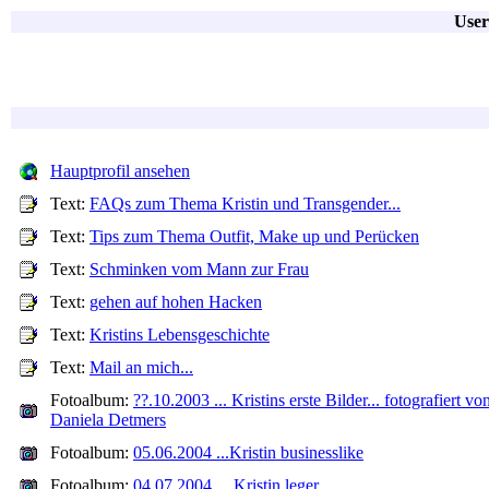
User
Hauptprofil ansehen
Text:
FAQs zum Thema Kristin und Transgender...
Text:
Tips zum Thema Outfit, Make up und Perücken
Text:
Schminken vom Mann zur Frau
Text:
gehen auf hohen Hacken
Text:
Kristins Lebensgeschichte
Text:
Mail an mich...
Fotoalbum:
??.10.2003 ... Kristins erste Bilder... fotografiert vo
Daniela Detmers
Fotoalbum:
05.06.2004 ...Kristin businesslike
Fotoalbum:
04.07.2004 ... Kristin leger