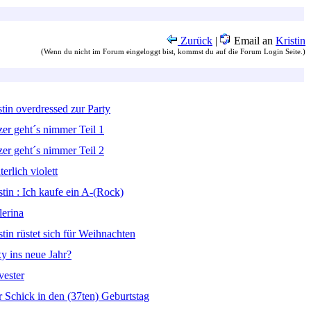
Zurück
|
Email an
Kristin
(Wenn du nicht im Forum eingeloggt bist, kommst du auf die Forum Login Seite.)
stin overdressed zur Party
zer geht´s nimmer Teil 1
zer geht´s nimmer Teil 2
erlich violett
stin : Ich kaufe ein A-(Rock)
lerina
stin rüstet sich für Weihnachten
xy ins neue Jahr?
vester
r Schick in den (37ten) Geburtstag