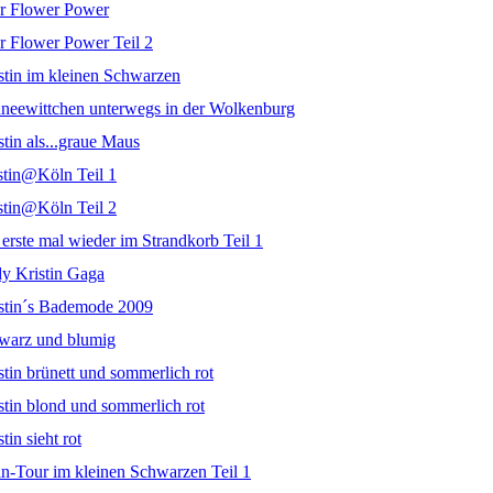
er Flower Power
er Flower Power Teil 2
istin im kleinen Schwarzen
hneewittchen unterwegs in der Wolkenburg
stin als...graue Maus
istin@Köln Teil 1
istin@Köln Teil 2
 erste mal wieder im Strandkorb Teil 1
dy Kristin Gaga
istin´s Bademode 2009
hwarz und blumig
stin brünett und sommerlich rot
stin blond und sommerlich rot
tin sieht rot
ln-Tour im kleinen Schwarzen Teil 1