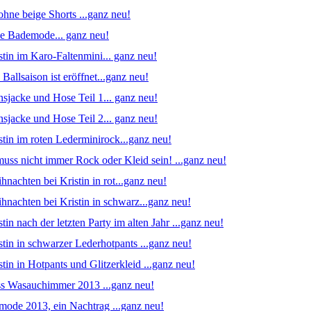
ohne beige Shorts ...ganz neu!
ue Bademode... ganz neu!
stin im Karo-Faltenmini... ganz neu!
Ballsaison ist eröffnet...ganz neu!
nsjacke und Hose Teil 1... ganz neu!
nsjacke und Hose Teil 2... ganz neu!
stin im roten Lederminirock...ganz neu!
muss nicht immer Rock oder Kleid sein! ...ganz neu!
hnachten bei Kristin in rot...ganz neu!
hnachten bei Kristin in schwarz...ganz neu!
tin nach der letzten Party im alten Jahr ...ganz neu!
stin in schwarzer Lederhotpants ...ganz neu!
stin in Hotpants und Glitzerkleid ...ganz neu!
ss Wasauchimmer 2013 ...ganz neu!
ode 2013, ein Nachtrag ...ganz neu!