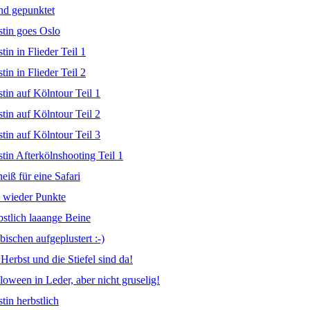
ond gepunktet
stin goes Oslo
tin in Flieder Teil 1
tin in Flieder Teil 2
stin auf Kölntour Teil 1
stin auf Kölntour Teil 2
stin auf Kölntour Teil 3
stin Afterkölnshooting Teil 1
eiß für eine Safari
l wieder Punkte
bstlich laaange Beine
bischen aufgeplustert :-)
 Herbst und die Stiefel sind da!
loween in Leder, aber nicht gruselig!
tin herbstlich