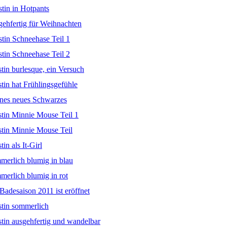
stin in Hotpants
gehfertig für Weihnachten
stin Schneehase Teil 1
stin Schneehase Teil 2
stin burlesque, ein Versuch
stin hat Frühlingsgefühle
eines neues Schwarzes
stin Minnie Mouse Teil 1
stin Minnie Mouse Teil
tin als It-Girl
mmerlich blumig in blau
merlich blumig in rot
 Badesaison 2011 ist eröffnet
stin sommerlich
stin ausgehfertig und wandelbar