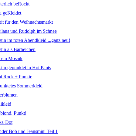
terlich beRockt
u geKleidet
eit für den Weihnachtsmarkt
kilaus und Rudolph im Schnee
stin im roten Abendkleid ...ganz neu!
stin als Bärbelchen
e ein Mosaik
stin gepunktet in Hot Pants
ni Rock + Punkte
punktetes Sommerkleid
terblumen
ikleid
, blond, Punkt!
lka-Dot
onder Bob und Jeansmini Teil 1