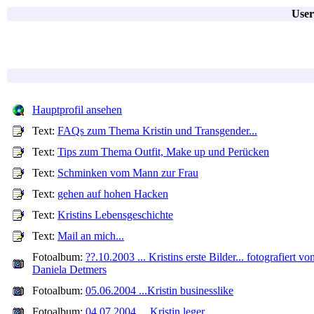
User
Hauptprofil ansehen
Text:
FAQs zum Thema Kristin und Transgender...
Text:
Tips zum Thema Outfit, Make up und Perücken
Text:
Schminken vom Mann zur Frau
Text:
gehen auf hohen Hacken
Text:
Kristins Lebensgeschichte
Text:
Mail an mich...
Fotoalbum:
??.10.2003 ... Kristins erste Bilder... fotografiert vo
Daniela Detmers
Fotoalbum:
05.06.2004 ...Kristin businesslike
Fotoalbum:
04.07.2004 ... Kristin leger