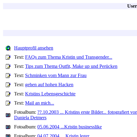
User
Hauptprofil ansehen
Text:
FAQs zum Thema Kristin und Transgender...
Text:
Tips zum Thema Outfit, Make up und Perücken
Text:
Schminken vom Mann zur Frau
Text:
gehen auf hohen Hacken
Text:
Kristins Lebensgeschichte
Text:
Mail an mich...
Fotoalbum:
??.10.2003 ... Kristins erste Bilder... fotografiert vo
Daniela Detmers
Fotoalbum:
05.06.2004 ...Kristin businesslike
Fotoalbum:
04.07.2004 ... Kristin leger