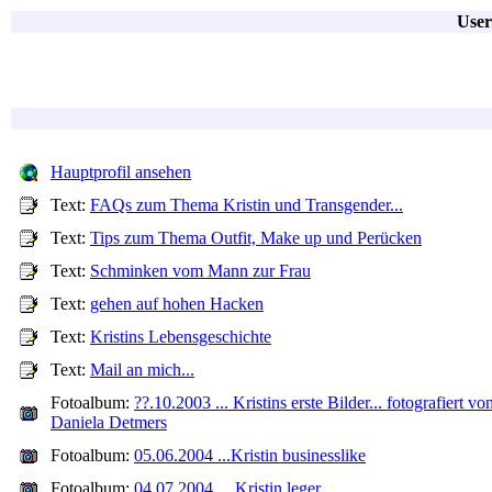
User
Hauptprofil ansehen
Text:
FAQs zum Thema Kristin und Transgender...
Text:
Tips zum Thema Outfit, Make up und Perücken
Text:
Schminken vom Mann zur Frau
Text:
gehen auf hohen Hacken
Text:
Kristins Lebensgeschichte
Text:
Mail an mich...
Fotoalbum:
??.10.2003 ... Kristins erste Bilder... fotografiert vo
Daniela Detmers
Fotoalbum:
05.06.2004 ...Kristin businesslike
Fotoalbum:
04.07.2004 ... Kristin leger