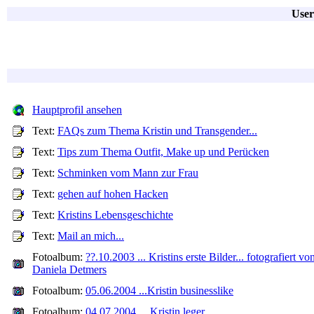
User
Hauptprofil ansehen
Text:
FAQs zum Thema Kristin und Transgender...
Text:
Tips zum Thema Outfit, Make up und Perücken
Text:
Schminken vom Mann zur Frau
Text:
gehen auf hohen Hacken
Text:
Kristins Lebensgeschichte
Text:
Mail an mich...
Fotoalbum:
??.10.2003 ... Kristins erste Bilder... fotografiert vo
Daniela Detmers
Fotoalbum:
05.06.2004 ...Kristin businesslike
Fotoalbum:
04.07.2004 ... Kristin leger