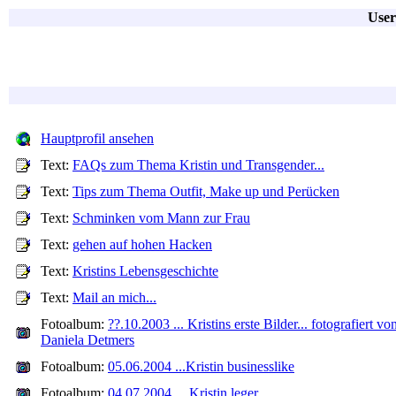
User
Hauptprofil ansehen
Text:
FAQs zum Thema Kristin und Transgender...
Text:
Tips zum Thema Outfit, Make up und Perücken
Text:
Schminken vom Mann zur Frau
Text:
gehen auf hohen Hacken
Text:
Kristins Lebensgeschichte
Text:
Mail an mich...
Fotoalbum:
??.10.2003 ... Kristins erste Bilder... fotografiert vo
Daniela Detmers
Fotoalbum:
05.06.2004 ...Kristin businesslike
Fotoalbum:
04.07.2004 ... Kristin leger