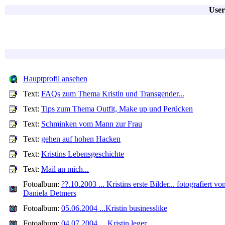
User
Hauptprofil ansehen
Text:
FAQs zum Thema Kristin und Transgender...
Text:
Tips zum Thema Outfit, Make up und Perücken
Text:
Schminken vom Mann zur Frau
Text:
gehen auf hohen Hacken
Text:
Kristins Lebensgeschichte
Text:
Mail an mich...
Fotoalbum:
??.10.2003 ... Kristins erste Bilder... fotografiert vo
Daniela Detmers
Fotoalbum:
05.06.2004 ...Kristin businesslike
Fotoalbum:
04.07.2004 ... Kristin leger