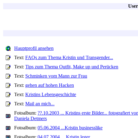
User
Hauptprofil ansehen
Text:
FAQs zum Thema Kristin und Transgender...
Text:
Tips zum Thema Outfit, Make up und Perücken
Text:
Schminken vom Mann zur Frau
Text:
gehen auf hohen Hacken
Text:
Kristins Lebensgeschichte
Text:
Mail an mich...
Fotoalbum:
??.10.2003 ... Kristins erste Bilder... fotografiert vo
Daniela Detmers
Fotoalbum:
05.06.2004 ...Kristin businesslike
Fotoalbum:
04.07.2004 ... Kristin leger