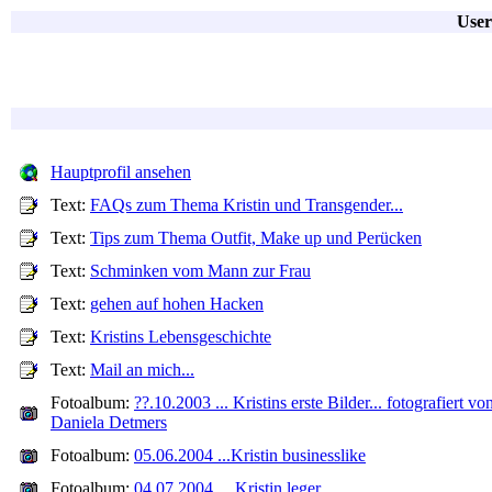
User
Hauptprofil ansehen
Text:
FAQs zum Thema Kristin und Transgender...
Text:
Tips zum Thema Outfit, Make up und Perücken
Text:
Schminken vom Mann zur Frau
Text:
gehen auf hohen Hacken
Text:
Kristins Lebensgeschichte
Text:
Mail an mich...
Fotoalbum:
??.10.2003 ... Kristins erste Bilder... fotografiert vo
Daniela Detmers
Fotoalbum:
05.06.2004 ...Kristin businesslike
Fotoalbum:
04.07.2004 ... Kristin leger