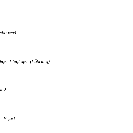
shäuser)
liger Flughafen (Führung)
nd 2
- Erfurt