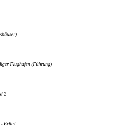
shäuser)
liger Flughafen (Führung)
nd 2
- Erfurt