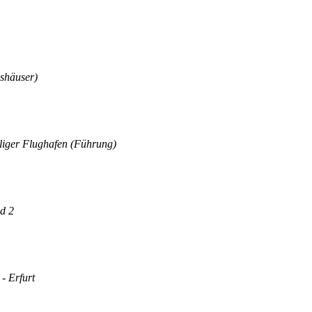
shäuser)
liger Flughafen (Führung)
nd 2
- Erfurt